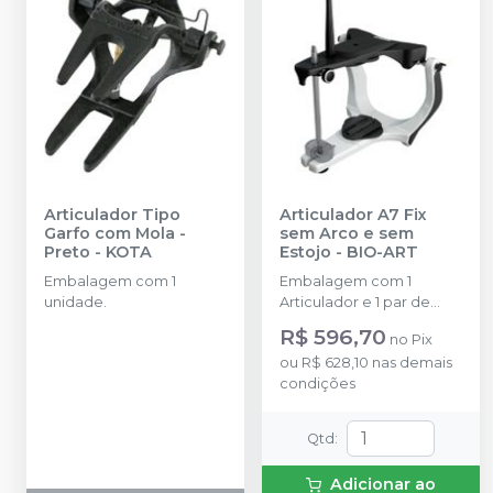
Articulador Tipo
Articulador A7 Fix
Garfo com Mola -
sem Arco e sem
Preto
-
KOTA
Estojo
-
BIO-ART
Embalagem com 1
Embalagem com 1
unidade.
Articulador e 1 par de
placa de montagem.
R$ 596,70
no
Pix
ou
R$ 628,10
nas demais
condições
Qtd
:
Adicionar ao