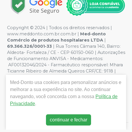
Copyright © 2024 | Todos os direitos reservados |
www.meddonto.com.br.com.br |
Med-donto
Comércio de produtos hospitalares LTDA
|
69.366.326/0001-33
| Rua Torres Câmara 140, Bairro:
Aldeota- Fortaleza / CE - CEP 60150-060 | Autorizações
de Funcionamento ANVISA - Medicamentos:
AF00132046/2024 - Farmacêutico responsável: Mhara
Ticianne Ribeiro de Almeida Queiros CRF/CE: 9118 |
Política de Privacidade e Segurança - Fotos meramente
Med-Donto
usa cookies para personalizar anúncios e
ilustrativas - Os preços e condições da loja virtual estão
sujeitos a alterações. Em caso de divergência de preços
melhorar a sua experiência no site. Ao continuar
no site, o valor válido é o do Carrinho de Compra. Não
navegando, você concorda com a nossa
Política de
vendemos por atacado, por isso nos reservamos o
Privacidade
.
direito de não atender compras de grandes volumes
pelo site.
continuar e fechar
E-commerce produzido por
Sou Odonto Ecommerce
.