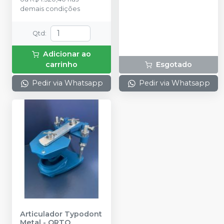
trilho.
demais condições
Qtd
:
Adicionar ao
carrinho
Esgotado
Pedir via Whatsapp
Pedir via Whatsapp
Articulador Typodont
Metal
-
ORTO