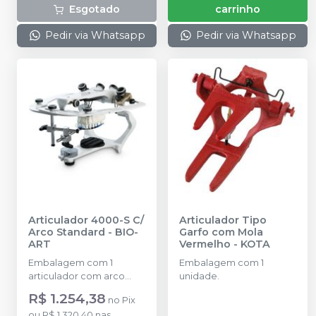
Esgotado
carrinho
Pedir via Whatsapp
Pedir via Whatsapp
Articulador 4000-S C/
Articulador Tipo
Arco Standard
-
BIO-
Garfo com Mola
ART
Vermelho
-
KOTA
Embalagem com 1
Embalagem com 1
articulador com arco
unidade.
standard, estojo, 1 par de
R$ 1.254,38
no
Pix
placas de montagem
ou
R$ 1.320,40
nas