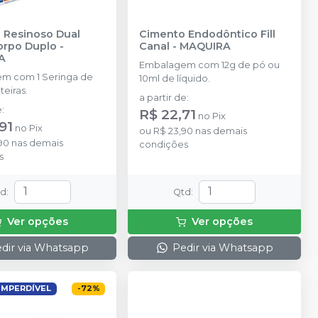
 Resinoso Dual
Cimento Endodôntico Fill
orpo Duplo
-
Canal
-
MAQUIRA
A
Embalagem com 12g de pó ou
m com 1 Seringa de
10ml de líquido.
teiras.
a partir de
:
e
:
R$ 22,71
no
Pix
91
no
Pix
ou
R$ 23,90
nas demais
90
nas demais
condições
s
td
:
Qtd
:
Ver opções
Ver opções
dir via Whatsapp
Pedir via Whatsapp
IMPERDÍVEL
-
72
%