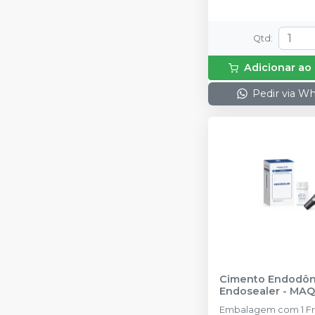
Qtd
:
Adicionar ao
Pedir via W
Cimento Endodôn
Endosealer
-
MAQ
Embalagem com 1 Fr