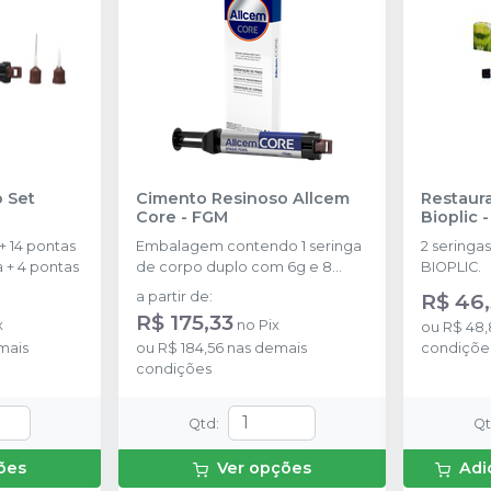
 Set
Cimento Resinoso Allcem
Restaur
Core
-
FGM
Bioplic
 14 pontas
Embalagem contendo 1 seringa
2 seringa
 + 4 pontas
de corpo duplo com 6g e 8
BIOPLIC.
ponteiras
a partir de
:
R$ 46
R$ 175,33
x
no
Pix
ou
R$ 48
mais
ou
R$ 184,56
nas demais
condiçõe
condições
Qtd
:
Q
ões
Ver opções
Adi