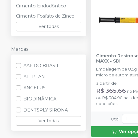
Cimento Endodôntico
Cimento Fosfato de Zinco
Ver todas
Marcas
Cimento Resinoso
MAXX
-
SDI
AAF DO BRASIL
Embalagem de 8,5g +
micro de automistura
ALLPLAN
a partir de
:
ANGELUS
R$ 365,66
no
Pi
ou
R$ 384,90
nas de
BIODINÂMICA
condições
DENTSPLY SIRONA
Qtd
:
Ver todas
Ver opç