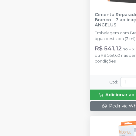
Cimento Reparad
Branco - 7 aplica
ANGELUS
Embalagem com Branc
água destilada (3 ml)
de pó.
R$ 541,12
no
Pix
ou
R$ 569,60
nas de
condições
Qtd
:
Adicionar ao
Pedir via W