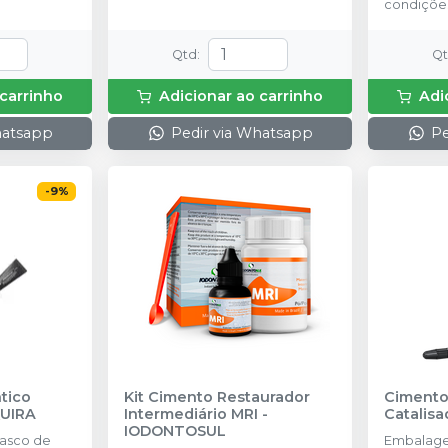
condiçõe
Qtd
:
Q
 carrinho
Adicionar ao carrinho
Adi
hatsapp
Pedir via Whatsapp
Pe
-
9
%
tico
Kit Cimento Restaurador
Cimento
UIRA
Intermediário MRI
-
Catalisa
IODONTOSUL
asco de
Embalage