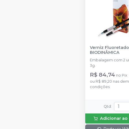
Verniz Fluoretado
BIODINÂMICA
Embalagem com 2 u
3g.
R$ 84,74
no
Pix
ou
R$ 89,20
nas dem
condições
Qtd
:
Adicionar ao
Pedir via W