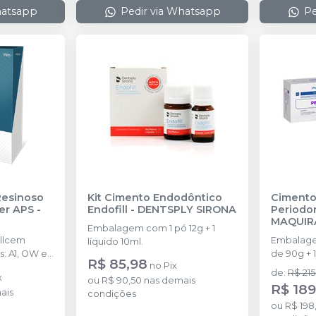
hatsapp
Pedir via Whatsapp
Pe
Resinoso
Kit Cimento Endodôntico
Cimento
er APS
-
Endofill
-
DENTSPLY SIRONA
Periodo
MAQUIR
Embalagem com 1 pó 12g + 1
Embalage
líquido 10ml.
s: A1, OW e
de 90g + 
R$ 85,98
no
Pix
r Try-in 2g
90g e 1 b
de
:
R$ 215
x
ans. 1
ou
R$ 90,50
nas demais
R$ 189
ais
condições
ou
R$ 198