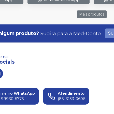
Mais produtos
algum produto?
Sugira para a
Med-Donto
Su
 nas
ociais
ame no
WhatsApp
Atendimento
) 99930-5775
(85) 3133-0606