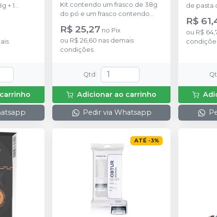
Kit contendo um frasco de 38g
g + 1
de pasta 
do pó e um frasco contendo
er Resina
R$ 61,
15ml do líquido.
R$ 25,27
no
Pix
ou
R$ 64,
ou
R$ 26,60
nas demais
ais
condiçõe
condições
Qtd
:
Q
 carrinho
Adicionar ao carrinho
Adi
hatsapp
Pedir via Whatsapp
Pe
ATÉ
-
3
%