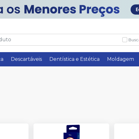
Busc
ça
Descartáveis
Dentística e Estética
Moldagem