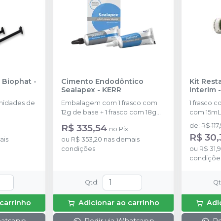
 Biophat
-
Cimento Endodôntico
Kit Res
Sealapex
-
KERR
Interim
nidades de
Embalagem com 1 frasco com
1 frasco com 38g
12g de base + 1 frasco com 18g
com 15mL 
de catalisador + instruções de
Dosador L
R$ 335,54
de
:
R$ 117
no
Pix
uso.
R$ 30,
ais
ou
R$ 353,20
nas demais
condições
ou
R$ 31,
condiçõe
Qtd
:
Q
 carrinho
Adicionar ao carrinho
Adi
hatsapp
Pedir via Whatsapp
Pe