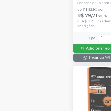
Endosealer Pó com 8
Bisnaga de Endoseal
de
:
R$ 92,90
por
:
com 9g.
R$ 79,71
no
Pix
ou
R$ 83,90
nas dem
condições
Qtd
:
Adicionar ao
Pedir via W