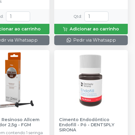
s
td
:
Qtd
:
cionar ao carrinho
Adicionar ao carrinho
dir via Whatsapp
Pedir via Whatsapp
 Resinoso Allcem
Cimento Endodôntico
dor 2,5g
-
FGM
Endofill - Pó
-
DENTSPLY
SIRONA
m contendo 1 seringa