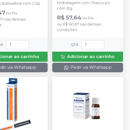
Embalagem com 1 frasco pó
catalisadora com 2,5g
com 12g.
47
no
Pix
R$ 57,64
no
Pix
70
nas demais
ou
R$ 60,67
nas demais
s
condições
td
:
Qtd
:
cionar ao carrinho
Adicionar ao carrinho
dir via Whatsapp
Pedir via Whatsapp