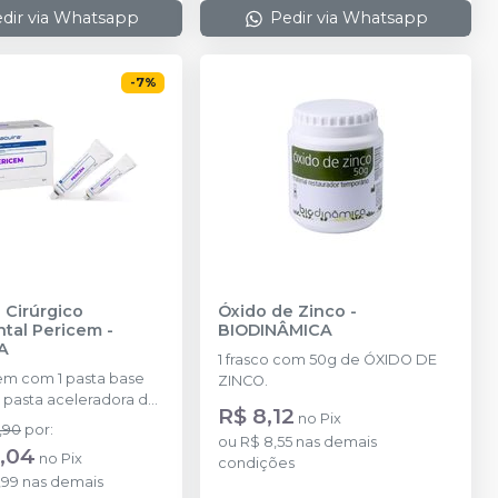
dir via Whatsapp
Pedir via Whatsapp
-
7
%
 Cirúrgico
Óxido de Zinco
-
ntal Pericem
-
BIODINÂMICA
A
1 frasco com 50g de ÓXIDO DE
m com 1 pasta base
ZINCO.
1 pasta aceleradora de
R$ 8,12
no
Pix
loco de espatulação.
,90
por
:
ou
R$ 8,55
nas demais
,04
no
Pix
condições
,99
nas demais