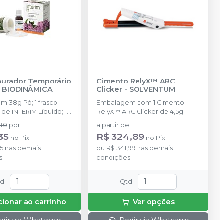
taurador Temporário
Cimento RelyX™ ARC
-
BIODINÂMICA
Clicker
-
SOLVENTUM
 Pó; 1 frasco
Embalagem com 1 Cimento
de INTERIM Líquido; 1
RelyX™ ARC Clicker de 4,5g.
aranja.
,90
por
:
a partir de
:
35
R$ 324,89
no
Pix
no
Pix
95
nas demais
ou
R$ 341,99
nas demais
s
condições
td
:
Qtd
:
cionar ao carrinho
Ver opções
dir via Whatsapp
Pedir via Whatsapp