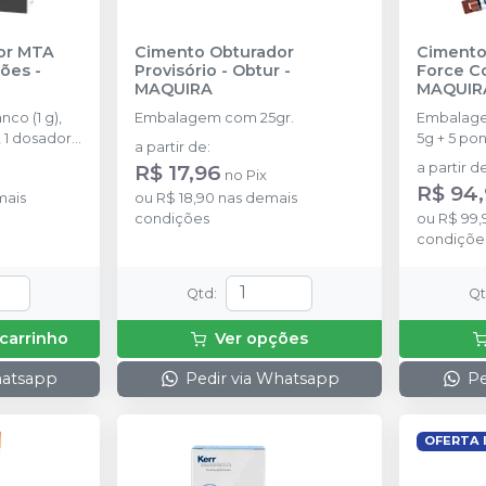
or MTA
Cimento Obturador
Cimento
ções
-
Provisório - Obtur
-
Force C
MAQUIRA
MAQUIR
o (1 g),
Embalagem com 25gr.
Embalage
, 1 dosador
5g + 5 pon
a partir de
:
R$ 17,96
a partir d
no
Pix
R$ 94,
mais
ou
R$ 18,90
nas demais
condições
ou
R$ 99,
condiçõe
Qtd
:
Q
 carrinho
Ver opções
hatsapp
Pedir via Whatsapp
Pe
OFERTA 