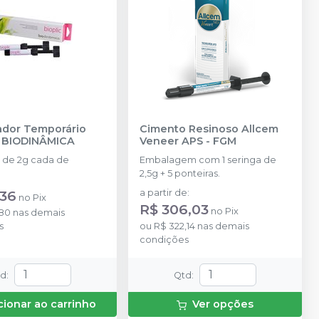
ador Temporário
Cimento Resinoso Allcem
-
BIODINÂMICA
Veneer APS
-
FGM
s de 2g cada de
Embalagem com 1 seringa de
2,5g + 5 ponteiras.
,36
a partir de
:
no
Pix
R$ 306,03
no
Pix
,80
nas demais
s
ou
R$ 322,14
nas demais
condições
td
:
Qtd
:
cionar ao carrinho
Ver opções