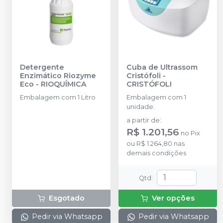
Detergente
Cuba de Ultrassom
Enzimático Riozyme
Cristófoli
-
Eco
-
RIOQUÍMICA
CRISTÓFOLI
Embalagem com 1 Litro
Embalagem com 1
unidade.
a partir de
:
R$ 1.201,56
no
Pix
ou
R$ 1.264,80
nas
demais condições
Qtd
:
Esgotado
Ver opções
Pedir via Whatsapp
Pedir via Whatsapp