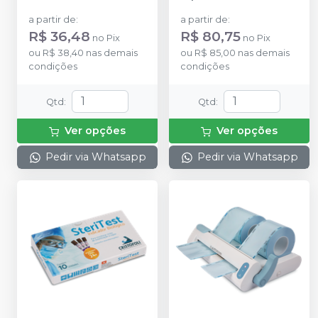
a partir de
:
a partir de
:
R$ 36,48
R$ 80,75
no
Pix
no
Pix
ou
R$ 38,40
nas demais
ou
R$ 85,00
nas demais
condições
condições
Qtd
:
Qtd
:
Ver opções
Ver opções
Pedir via Whatsapp
Pedir via Whatsapp