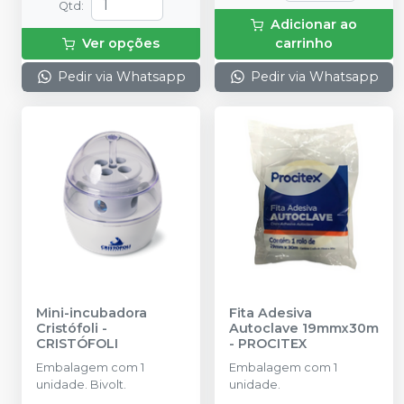
Qtd
:
Adicionar ao
Ver opções
carrinho
Pedir via Whatsapp
Pedir via Whatsapp
Mini-incubadora
Fita Adesiva
Cristófoli
-
Autoclave 19mmx30m
CRISTÓFOLI
-
PROCITEX
Embalagem com 1
Embalagem com 1
unidade. Bivolt.
unidade.