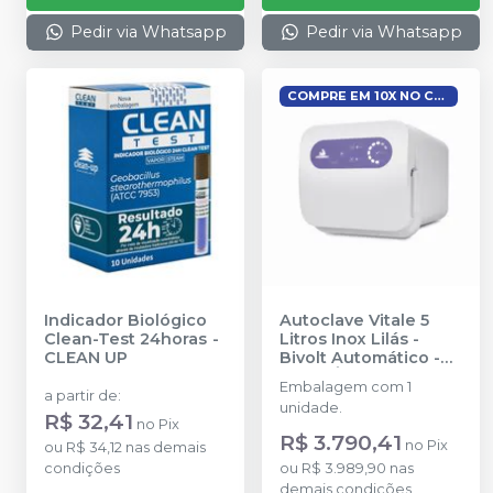
Pedir via Whatsapp
Pedir via Whatsapp
COMPRE EM 10X NO CARTÃO
Indicador Biológico
Autoclave Vitale 5
Clean-Test 24horas
-
Litros Inox Lilás -
CLEAN UP
Bivolt Automático
-
CRISTÓFOLI
Embalagem com 1
a partir de
:
unidade.
R$ 32,41
no
Pix
R$ 3.790,41
no
Pix
ou
R$ 34,12
nas demais
condições
ou
R$ 3.989,90
nas
demais condições