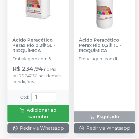
Ácido Peracético
Ácido Peracético
Perax Rio 0,2® 5L
-
Perax Rio 0,2® 1L
-
RIOQUÍMICA
RIOQUÍMICA
Embalagem com 5L.
Embalagem com 1L.
R$ 234,94
no
Pix
ou
R$ 247,30
nas demais
condições
Qtd
:
Adicionar ao
carrinho
Esgotado
Pedir via Whatsapp
Pedir via Whatsapp