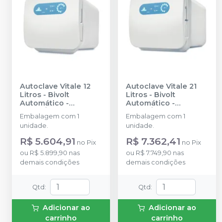
Autoclave Vitale 12
Autoclave Vitale 21
Litros - Bivolt
Litros - Bivolt
Automático
-
Automático
-
CRISTÓFOLI
CRISTÓFOLI
Embalagem com 1
Embalagem com 1
unidade.
unidade.
R$ 5.604,91
R$ 7.362,41
no
Pix
no
Pix
ou
R$ 5.899,90
nas
ou
R$ 7.749,90
nas
demais condições
demais condições
Qtd
:
Qtd
:
Adicionar ao
Adicionar ao
carrinho
carrinho