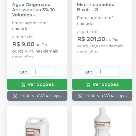
Água Oxigenada
Mini-Incubadora
Antisséptica 3% 10
Bivolt
-
2I
Volumes
-
Embalagem com 1
RIOQUÍMICA
Embalagem com 1
unidade.
unidade.
a partir de
:
a partir de
:
R$ 201,50
no
Pix
R$ 9,88
no
Pix
ou
R$ 212,10
nas demais
ou
R$ 10,40
nas demais
condições
condições
Qtd
:
Qtd
:
Ver opções
Ver opções
Pedir via Whatsapp
Pedir via Whatsapp