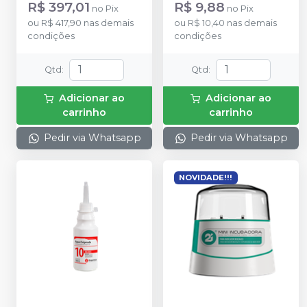
R$ 397,01
R$ 9,88
no
Pix
no
Pix
ou
R$ 417,90
nas demais
ou
R$ 10,40
nas demais
condições
condições
Qtd
:
Qtd
:
Adicionar ao
Adicionar ao
carrinho
carrinho
Pedir via Whatsapp
Pedir via Whatsapp
NOVIDADE!!!