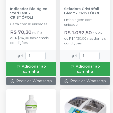
Indicador Biológico
Seladora Cristófoli
SteriTest
-
Bivolt
-
CRISTÓFOLI
CRISTÓFOLI
Embalagem com 1
Caixa com 10 unidades.
unidade.
R$ 70,30
R$ 1.092,50
no
Pix
no
Pix
ou
R$ 74,00
nas demais
ou
R$ 1.150,00
nas demais
condições
condições
Qtd
:
Qtd
:
Adicionar ao
Adicionar ao
carrinho
carrinho
Pedir via Whatsapp
Pedir via Whatsapp