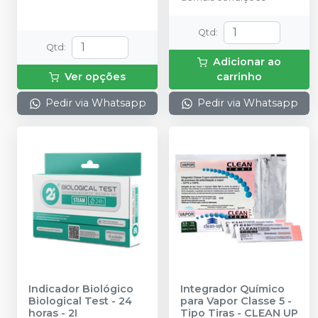
Qtd
:
Qtd
:
Adicionar ao
Ver opções
carrinho
Pedir via Whatsapp
Pedir via Whatsapp
Indicador Biológico
Integrador Químico
Biological Test - 24
para Vapor Classe 5 -
horas
-
2I
Tipo Tiras
-
CLEAN UP