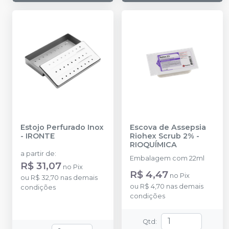
Estojo Perfurado Inox
Escova de Assepsia
-
IRONTE
Riohex Scrub 2%
-
RIOQUÍMICA
a partir de
:
Embalagem com 22ml
R$ 31,07
no
Pix
R$ 4,47
no
Pix
ou
R$ 32,70
nas demais
ou
R$ 4,70
nas demais
condições
condições
Qtd
: