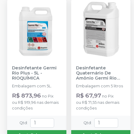
Desinfetante Germi
Desinfetante
Rio Plus - 5L
-
Quaternário De
RIOQUÍMICA
Amônio Germi Rio
Pronto Uso 5L
-
Embalagem com 5L.
Embalagem com 5 litros
RIOQUÍMICA
R$ 873,96
R$ 67,97
no
Pix
no
Pix
ou
R$ 919,96
nas demais
ou
R$ 71,55
nas demais
condições
condições
Qtd
:
Qtd
: