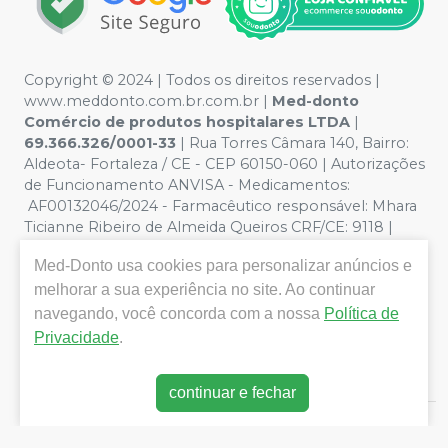
Copyright © 2024 | Todos os direitos reservados |
www.meddonto.com.br.com.br |
Med-donto
Comércio de produtos hospitalares LTDA
|
69.366.326/0001-33
| Rua Torres Câmara 140, Bairro:
Aldeota- Fortaleza / CE - CEP 60150-060 | Autorizações
de Funcionamento ANVISA - Medicamentos:
AF00132046/2024 - Farmacêutico responsável: Mhara
Ticianne Ribeiro de Almeida Queiros CRF/CE: 9118 |
Política de Privacidade e Segurança - Fotos meramente
Med-Donto
usa cookies para personalizar anúncios e
ilustrativas - Os preços e condições da loja virtual estão
sujeitos a alterações. Em caso de divergência de preços
melhorar a sua experiência no site. Ao continuar
no site, o valor válido é o do Carrinho de Compra. Não
navegando, você concorda com a nossa
Política de
vendemos por atacado, por isso nos reservamos o
Privacidade
.
direito de não atender compras de grandes volumes
pelo site.
continuar e fechar
E-commerce produzido por
Sou Odonto Ecommerce
.