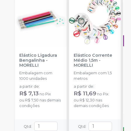
Elástico Ligadura
Elástico Corrente
A
Bengalinha
-
Médio 1,5m
-
O
MORELLI
MORELLI
T
-
Embalagem com
Embalagem com 1,5
E
1000 unidades
metros
S
a partir de
:
a partir de
:
R
R$ 7,13
R$ 11,69
no
Pix
no
Pix
o
ou
R$ 7,50
nas demais
ou
R$ 12,30
nas
d
condições
demais condições
Qtd
:
Qtd
: