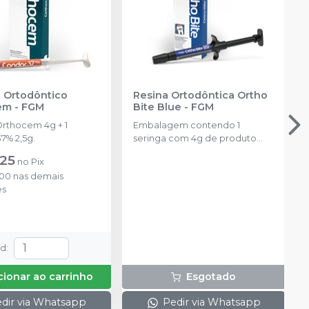
 Ortodôntico
Resina Ortodôntica Ortho
em
-
FGM
Bite Blue
-
FGM
Orthocem 4g + 1
Embalagem contendo 1
7% 2,5g.
seringa com 4g de produto
disponível na cor azul.
,25
no
Pix
,00
nas demais
es
td
:
cionar ao carrinho
Esgotado
dir via Whatsapp
Pedir via Whatsapp