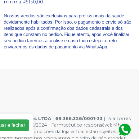
minima R$150,00.
Nossas vendas são exclusivas para profissionais da saúde
devidamente habilitados. Por isso, o pagamento e envio só são
realizados após a confirmação dos dados cadastrais e dos
itens que constam no pedido. Fique atento, após você finalizar
seu pedido faremos a análise e caso tudo esteja correto
enviaremos os dados de pagamento via WhatsApp.
s hospitalares LTDA
|
69.366.326/0001-33
| Rua Torres
os: AF00132046/2024 - Farmacêutico responsável: Mhara
uar e fechar
Os preços e condições da loja virtual estão sujeitos a
acado, por isso nos reservamos o direito de não atender