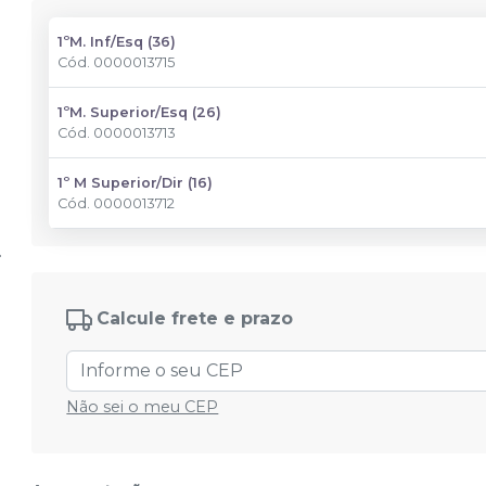
1ºM. Inf/Esq (36)
Cód.
0000013715
1ºM. Superior/Esq (26)
Cód.
0000013713
1º M Superior/Dir (16)
Cód.
0000013712
Calcule frete e prazo
Não sei o meu CEP