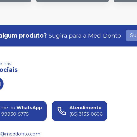
algum produto?
Sugira para a
Med-Donto
Su
 nas
ociais
ame no
WhatsApp
Atendimento
) 99930-5775
(85) 3133-0606
s@meddonto.com