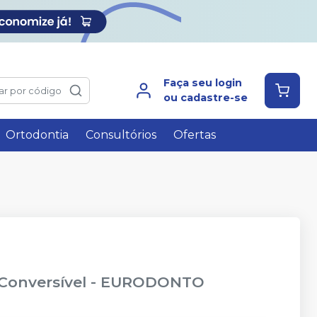
Faça seu login
ar por código
ou cadastre-se
Ortodontia
Consultórios
Ofertas
Conversível
-
EURODONTO