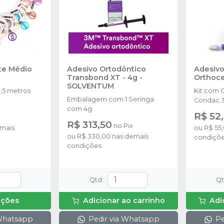
nte Médio
Adesivo Ortodôntico
Adesivo
Transbond XT - 4g
-
Orthoc
SOLVENTUM
,5 metros
Kit com 
Embalagem com 1 Seringa
Condac 3
com 4g.
R$ 52
x
R$ 313,50
no
Pix
mais
ou
R$ 55
ou
R$ 330,00
nas demais
condiçõ
condições
Qtd
:
Q
pções
Adicionar ao carrinho
Adi
 Whatsapp
Pedir via Whatsapp
Pe