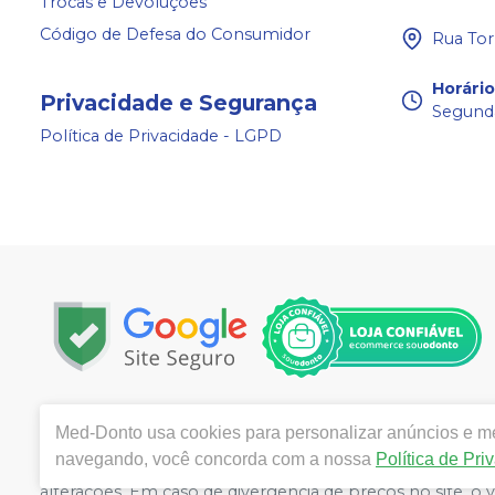
Trocas e Devoluções
Código de Defesa do Consumidor
Rua Tor
Horári
Privacidade e Segurança
Segunda
Política de Privacidade - LGPD
Copyright © 2024 | Todos os direitos reservados | ww
Med-Donto
usa cookies para personalizar anúncios e mel
Câmara 140, Bairro: Aldeota- Fortaleza / CE - CEP 601
navegando, você concorda com a nossa
Política de Pri
Ticianne Ribeiro de Almeida Queiros CRF/CE: 9118 | Políti
alterações. Em caso de divergência de preços no site, o