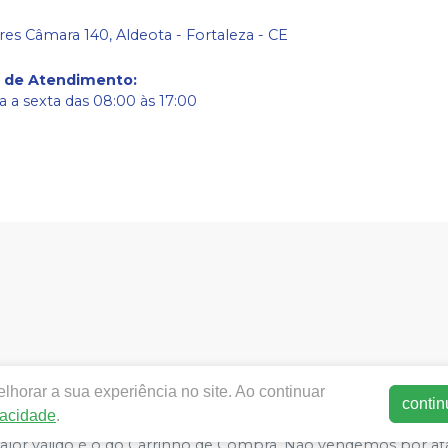
res Câmara 140, Aldeota - Fortaleza - CE
o de Atendimento
:
 a sexta das 08:00 às 17:00
w.meddonto.com.br.com.br |
Med-donto Comércio de produto
horar a sua experiência no site. Ao continuar
50-060 | Autorizações de Funcionamento ANVISA - Medicament
contin
vacidade
.
ca de Privacidade e Segurança - Fotos meramente ilustrativas - 
 valor válido é o do Carrinho de Compra. Não vendemos por at