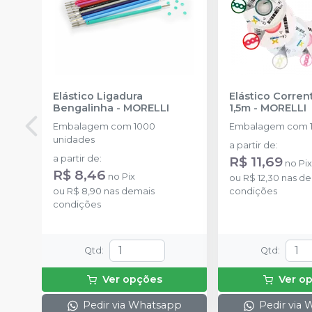
Elástico Ligadura
Elástico Corre
Bengalinha
-
MORELLI
1,5m
-
MORELLI
Embalagem com 1000
Embalagem com 1
unidades
a partir de
:
a partir de
:
R$ 11,69
no
Pi
R$ 8,46
no
Pix
ou
R$ 12,30
nas de
ou
R$ 8,90
nas demais
condições
condições
Qtd
:
Qtd
:
Ver opções
Ver o
Pedir via Whatsapp
Pedir via