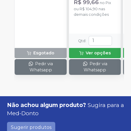
R$ 99,66
no
Pix
a
ou
R$ 104,90
nas
R
demais condições
o
d
Qtd
:
Esgotado
Ver opções
Pedir via
Pedir via
Whatsapp
Whatsapp
Não achou algum produto?
Sugira para a
Med-Donto
Sugerir produtos