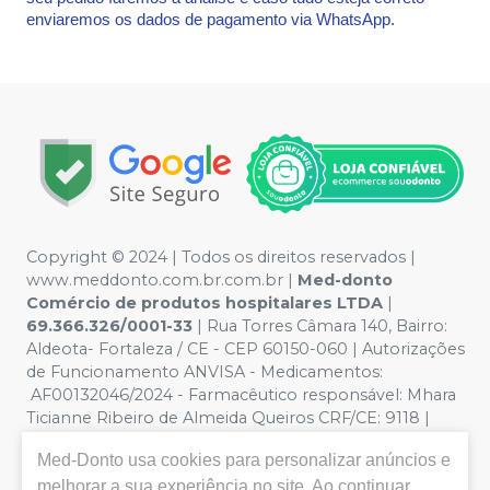
enviaremos os dados de pagamento via WhatsApp.
Copyright © 2024 | Todos os direitos reservados |
www.meddonto.com.br.com.br |
Med-donto
Comércio de produtos hospitalares LTDA
|
69.366.326/0001-33
| Rua Torres Câmara 140, Bairro:
Aldeota- Fortaleza / CE - CEP 60150-060 | Autorizações
de Funcionamento ANVISA - Medicamentos:
AF00132046/2024 - Farmacêutico responsável: Mhara
Ticianne Ribeiro de Almeida Queiros CRF/CE: 9118 |
Política de Privacidade e Segurança - Fotos meramente
Med-Donto
usa cookies para personalizar anúncios e
ilustrativas - Os preços e condições da loja virtual estão
melhorar a sua experiência no site. Ao continuar
sujeitos a alterações. Em caso de divergência de preços