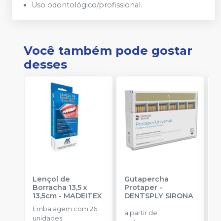
Uso odontológico/profissional.
Você também pode gostar
desses
Lençol de
Gutapercha
L
Borracha 13,5 x
Protaper
-
13,5cm
-
MADEITEX
DENTSPLY SIRONA
S
Embalagem com 26
E
a partir de
:
unidades.
u