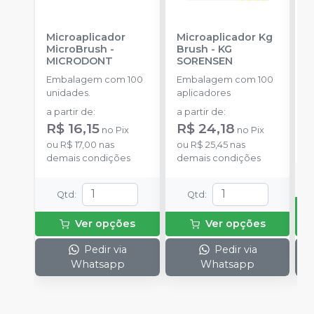
Microaplicador
Microaplicador Kg
B
MicroBrush
-
Brush
-
KG
D
MICRODONT
SORENSEN
I
B
Embalagem com 100
Embalagem com 100
E
unidades.
aplicadores
u
a partir de
:
a partir de
:
R$ 16,15
R$ 24,18
no
Pix
no
Pix
o
ou
R$ 17,00
nas
ou
R$ 25,45
nas
d
demais condições
demais condições
Qtd
:
Qtd
:
Ver opções
Ver opções
Pedir via
Pedir via
Whatsapp
Whatsapp