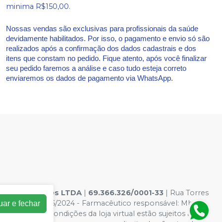
minima R$150,00.
Nossas vendas são exclusivas para profissionais da saúde
devidamente habilitados. Por isso, o pagamento e envio só são
realizados após a confirmação dos dados cadastrais e dos
itens que constam no pedido. Fique atento, após você finalizar
seu pedido faremos a análise e caso tudo esteja correto
enviaremos os dados de pagamento via WhatsApp.
s hospitalares LTDA
|
69.366.326/0001-33
| Rua Torres
os: AF00132046/2024 - Farmacêutico responsável: Mhara
uar e fechar
Os preços e condições da loja virtual estão sujeitos a