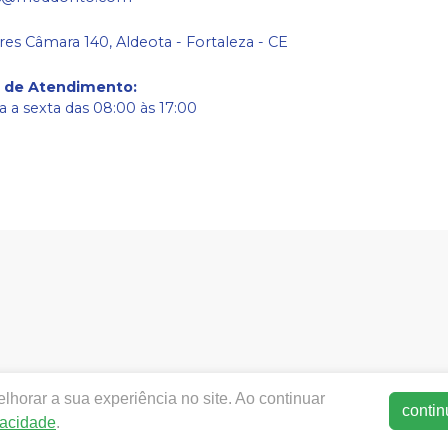
res Câmara 140, Aldeota - Fortaleza - CE
o de Atendimento
:
 a sexta das 08:00 às 17:00
w.meddonto.com.br.com.br |
Med-donto Comércio de produto
horar a sua experiência no site. Ao continuar
50-060 | Autorizações de Funcionamento ANVISA - Medicament
contin
vacidade
.
ca de Privacidade e Segurança - Fotos meramente ilustrativas - 