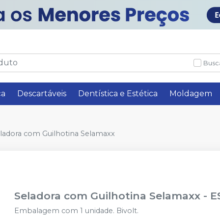
Busc
ça
Descartáveis
Dentística e Estética
Moldagem
ladora com Guilhotina Selamaxx
Seladora com Guilhotina Selamaxx
-
E
Embalagem com 1 unidade. Bivolt.