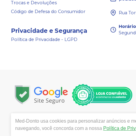
Trocas e Devoluções
Código de Defesa do Consumidor
Rua Tor
Horári
Privacidade e Segurança
Segunda
Política de Privacidade - LGPD
Copyright © 2024 | Todos os direitos reservados | ww
Med-Donto
usa cookies para personalizar anúncios e mel
Câmara 140, Bairro: Aldeota- Fortaleza / CE - CEP 601
navegando, você concorda com a nossa
Política de Pri
Ticianne Ribeiro de Almeida Queiros CRF/CE: 9118 | Políti