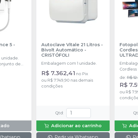
nce 5
-
Autoclave Vitale 21 Litros -
Fotopol
Bivolt Automático
-
Cordles
CRISTÓFOLI
ULTRA
 unidade.
Embalagem com 1 unidade.
Embalagem
njunto de
Cordless 
as no kit: 2
R$ 7.362,41
no
Pix
recarregá
G2, 1 ponta
de
:
R$ 12
ou
R$ 7.749,90
nas demais
barreiras 
R$ 7.5
condições
protetor 
ou
R$ 7.9
condiçõ
Qtd
:
Q
tado
Adicionar ao carrinho
Adi
 Whatsapp
Pedir via Whatsapp
Pe