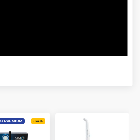
O PREMIUM
-
34
%