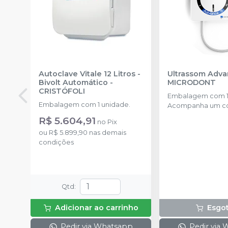
Autoclave Vitale 12 Litros -
Ultrassom Adva
Bivolt Automático
-
MICRODONT
CRISTÓFOLI
Embalagem com 1
Embalagem com 1 unidade.
Acompanha um co
cinco pontas inclus
R$ 5.604,91
no
Pix
pontas G1, 1 ponta 
ou
R$ 5.899,90
nas demais
G4 e 1 ponta P1.
condições
Qtd
:
Adicionar ao carrinho
Esgo
Pedir via Whatsapp
Pedir via