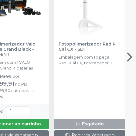
imerizador Valo
Fotopolimerizador Radii-
s Grand Black
-
Cal CX
-
SDI
DENT
Embalagem com 1 x peça
 com 1 VALO
Radii-Cal CX, 1 carregador, 1
Grand, 4 baterias
pacote de tomada multi
veis, 1 carregador, 50
regional, 5 filtros de luz
.173,90
por
:
protetoras, 1 suporte, 1
pequenos, 3 lentes
99,91
no
Pix
de luz.
sobressalentes e 100 barreiras
99,90
nas demais
de proteção.
es
td
:
cionar ao carrinho
Esgotado
dir via Whatsapp
Pedir via Whatsapp