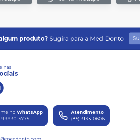
algum produto?
Sugira para a
Med-Donto
Su
 nas
ociais
ame no
WhatsApp
Atendimento
) 99930-5775
(85) 3133-0606
s@meddonto.com