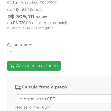
Código do produto
:
0000010011
de
:
R$ 365,85
por
:
R$ 309,70
no
Pix
ou
R$ 326,00
nas demais condições
ou
2
x
de
R$ 163,00
sem juros
Quantidade
:
Adicionar ao carrinho
Calcule frete e prazo
Não sei o meu CEP