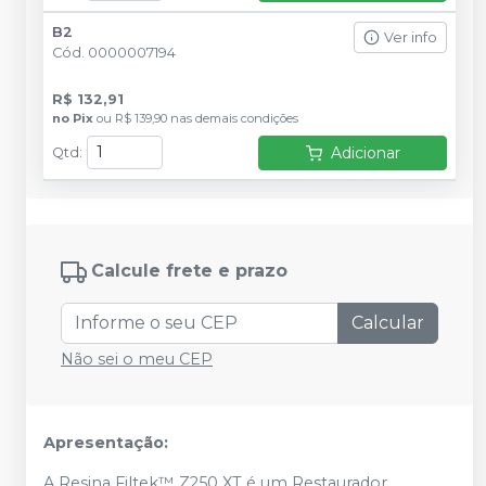
B2
Ver info
Cód.
0000007194
R$ 132,91
no
Pix
ou
R$ 139,90
nas demais condições
Adicionar
Qtd
:
Calcule frete e prazo
Calcular
Não sei o meu CEP
Apresentação:
A Resina Filtek™ Z250 XT é um Restaurador