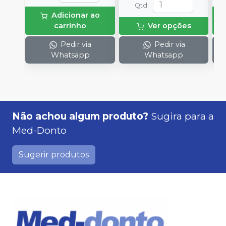
Qtd
:
e
Adicionar ao
p
carrinho
Ver opções
1
Pedir via
Pedir via
Whatsapp
Whatsapp
Não achou algum produto?
Sugira para a
Med-Donto
Sugerir produtos