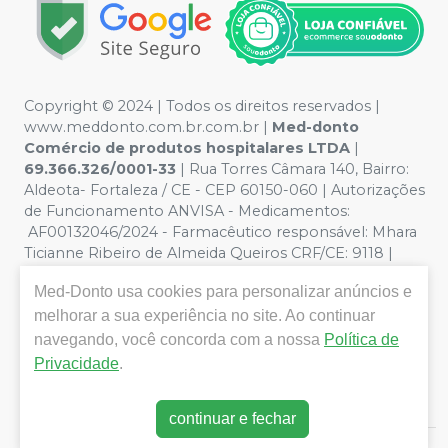
Copyright © 2024 | Todos os direitos reservados |
www.meddonto.com.br.com.br |
Med-donto
Comércio de produtos hospitalares LTDA
|
69.366.326/0001-33
| Rua Torres Câmara 140, Bairro:
Aldeota- Fortaleza / CE - CEP 60150-060 | Autorizações
de Funcionamento ANVISA - Medicamentos:
AF00132046/2024 - Farmacêutico responsável: Mhara
Ticianne Ribeiro de Almeida Queiros CRF/CE: 9118 |
Política de Privacidade e Segurança - Fotos meramente
Med-Donto
usa cookies para personalizar anúncios e
ilustrativas - Os preços e condições da loja virtual estão
sujeitos a alterações. Em caso de divergência de preços
melhorar a sua experiência no site. Ao continuar
no site, o valor válido é o do Carrinho de Compra. Não
navegando, você concorda com a nossa
Política de
vendemos por atacado, por isso nos reservamos o
Privacidade
.
direito de não atender compras de grandes volumes
pelo site.
continuar e fechar