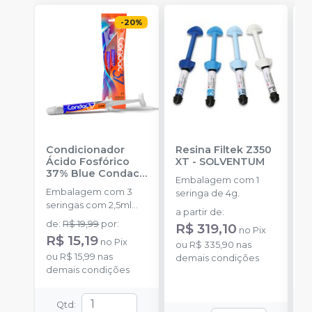
-
20
%
Condicionador
Resina Filtek Z350
K
Ácido Fosfórico
XT
-
SOLVENTUM
W
37% Blue Condac
-
c
Embalagem com 1
FGM
P
Embalagem com 3
K
seringa de 4g.
seringas com 2,5ml
1
a partir de
:
cada uma e 3
h
de
:
R$ 19,99
por
:
R
R$ 319,10
no
Pix
ponteiras para
c
R$ 15,19
no
Pix
o
aplicação.
ou
R$ 335,90
nas
c
ou
R$ 15,99
nas
d
demais condições
e
demais condições
c
N
(
Qtd
:
p