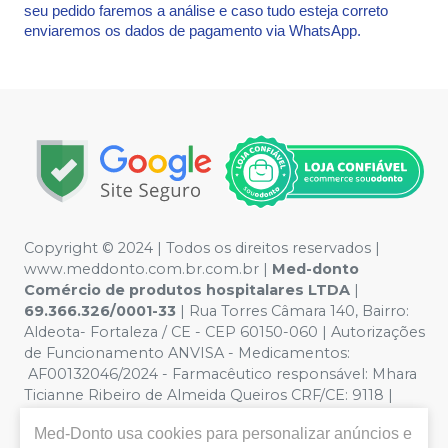
seu pedido faremos a análise e caso tudo esteja correto
enviaremos os dados de pagamento via WhatsApp.
Copyright © 2024 | Todos os direitos reservados |
www.meddonto.com.br.com.br |
Med-donto
Comércio de produtos hospitalares LTDA
|
69.366.326/0001-33
| Rua Torres Câmara 140, Bairro:
Aldeota- Fortaleza / CE - CEP 60150-060 | Autorizações
de Funcionamento ANVISA - Medicamentos:
AF00132046/2024 - Farmacêutico responsável: Mhara
Ticianne Ribeiro de Almeida Queiros CRF/CE: 9118 |
Política de Privacidade e Segurança - Fotos meramente
Med-Donto
usa cookies para personalizar anúncios e
ilustrativas - Os preços e condições da loja virtual estão