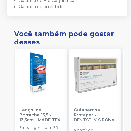
Garantia de Biossegurança
Garantia de qualidade
Você também pode gostar
desses
Lençol de
Gutapercha
L
Borracha 13,5 x
Protaper
-
13,5cm
-
MADEITEX
DENTSPLY SIRONA
S
Embalagem com 26
E
a partir de
: