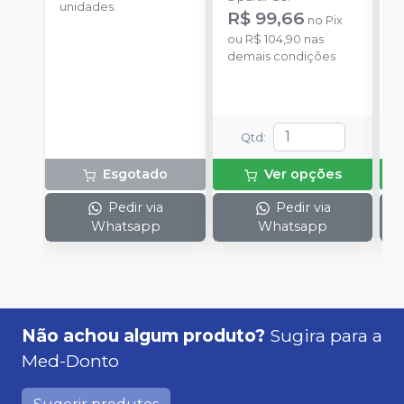
unidades.
u
R$ 99,66
no
Pix
a
ou
R$ 104,90
nas
R
demais condições
o
d
Qtd
:
Esgotado
Ver opções
Pedir via
Pedir via
Whatsapp
Whatsapp
Não achou algum produto?
Sugira para a
Med-Donto