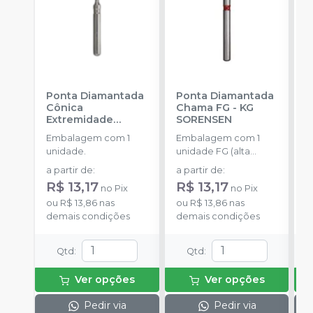
Ponta Diamantada
Ponta Diamantada
P
Cônica
Chama FG
-
KG
C
Extremidade
SORENSEN
E
Arredondada FG
-
O
Embalagem com 1
Embalagem com 1
E
KG SORENSEN
S
unidade.
unidade FG (alta
u
rotação).
r
a partir de
:
a partir de
:
a
R$ 13,17
R$ 13,17
R
no
Pix
no
Pix
ou
R$ 13,86
nas
ou
R$ 13,86
nas
o
demais condições
demais condições
d
Qtd
:
Qtd
:
Ver opções
Ver opções
Pedir via
Pedir via