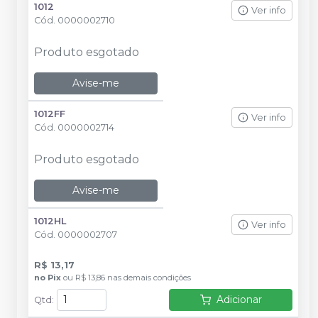
1012
Ver info
Cód.
0000002710
Produto esgotado
Avise-me
1012FF
Ver info
Cód.
0000002714
Produto esgotado
Avise-me
1012HL
Ver info
Cód.
0000002707
R$ 13,17
no
Pix
ou
R$ 13,86
nas demais condições
Adicionar
Qtd
: