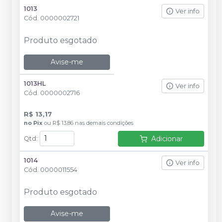
1013
Ver info
Cód.
0000002721
Produto esgotado
Avise-me
1013HL
Ver info
Cód.
0000002716
R$ 13,17
no
Pix
ou
R$ 13,86
nas demais condições
Adicionar
Qtd
:
1014
Ver info
Cód.
0000011554
Produto esgotado
Avise-me