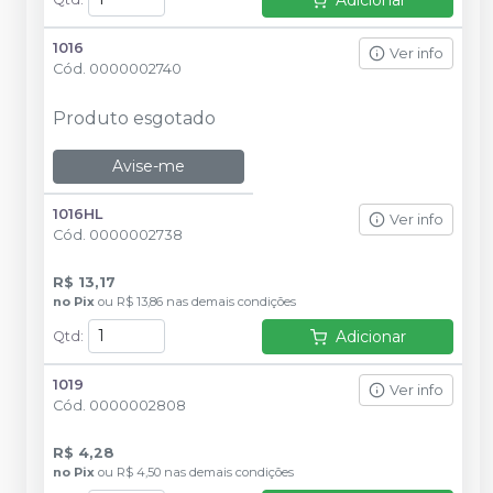
1016
Ver info
Cód.
0000002740
Produto esgotado
Avise-me
1016HL
Ver info
Cód.
0000002738
R$ 13,17
no
Pix
ou
R$ 13,86
nas demais condições
Adicionar
Qtd
:
1019
Ver info
Cód.
0000002808
R$ 4,28
no
Pix
ou
R$ 4,50
nas demais condições