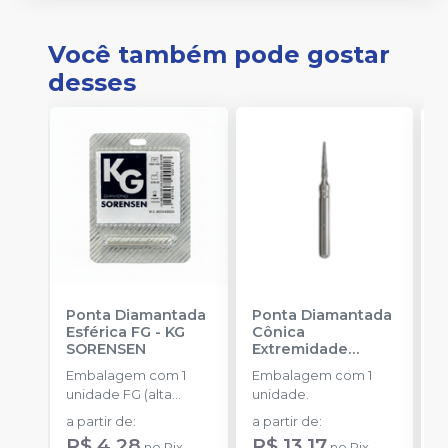
Você também pode gostar
desses
Ponta Diamantada
Ponta Diamantada
P
Esférica FG
-
KG
Cônica
C
SORENSEN
Extremidade
S
Arredondada FG
-
Embalagem com 1
Embalagem com 1
E
KG SORENSEN
unidade FG (alta
unidade.
u
rotação).
r
a partir de
:
a partir de
:
a
R$ 4,28
R$ 13,17
R
no
Pix
no
Pix