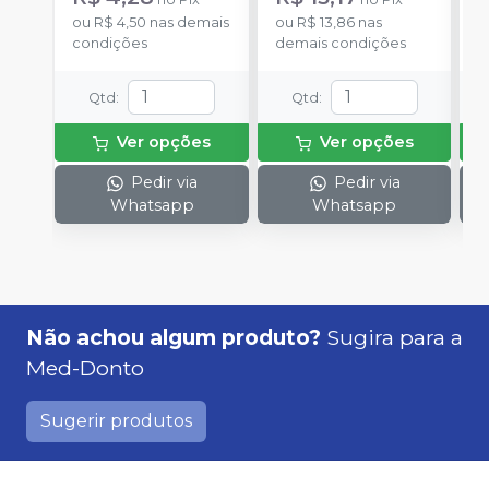
ou
R$ 4,50
nas demais
ou
R$ 13,86
nas
o
condições
demais condições
d
Qtd
:
Qtd
:
Ver opções
Ver opções
Pedir via
Pedir via
Whatsapp
Whatsapp
Não achou algum produto?
Sugira para a
Med-Donto
Sugerir produtos