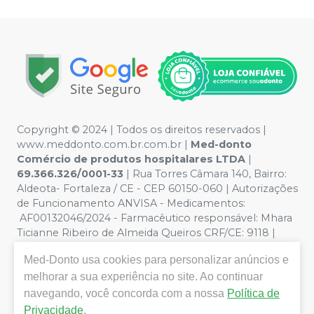
Copyright © 2024 | Todos os direitos reservados |
www.meddonto.com.br.com.br |
Med-donto
Comércio de produtos hospitalares LTDA
|
69.366.326/0001-33
| Rua Torres Câmara 140, Bairro:
Aldeota- Fortaleza / CE - CEP 60150-060 | Autorizações
de Funcionamento ANVISA - Medicamentos:
AF00132046/2024 - Farmacêutico responsável: Mhara
Ticianne Ribeiro de Almeida Queiros CRF/CE: 9118 |
Política de Privacidade e Segurança - Fotos meramente
Med-Donto
usa cookies para personalizar anúncios e
ilustrativas - Os preços e condições da loja virtual estão
sujeitos a alterações. Em caso de divergência de preços
melhorar a sua experiência no site. Ao continuar
no site, o valor válido é o do Carrinho de Compra. Não
navegando, você concorda com a nossa
Política de
vendemos por atacado, por isso nos reservamos o
Privacidade
.