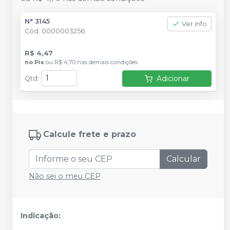
N° 3145
Ver info
Cód.
0000003256
R$ 4,47
no
Pix
ou
R$ 4,70
nas demais condições
Adicionar
Qtd
:
Calcule frete e prazo
Calcular
Não sei o meu CEP
Indicação: