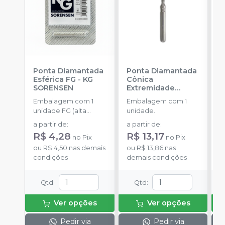
Ponta Diamantada
Ponta Diamantada
P
Esférica FG
-
KG
Cônica
C
SORENSEN
Extremidade
S
Arredondada FG
-
Embalagem com 1
Embalagem com 1
E
KG SORENSEN
unidade FG (alta
unidade.
u
rotação).
r
a partir de
:
a partir de
:
a
R$ 4,28
R$ 13,17
R
no
Pix
no
Pix
ou
R$ 4,50
nas demais
ou
R$ 13,86
nas
o
condições
demais condições
d
Qtd
:
Qtd
:
Ver opções
Ver opções
Pedir via
Pedir via