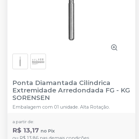
Ponta Diamantada Cilíndrica
Extremidade Arredondada FG
-
KG
SORENSEN
Embalagem com 01 unidade. Alta Rotação.
a partir de:
R$ 13,17
no
Pix
ou
R$ 13,86
nas demais condições