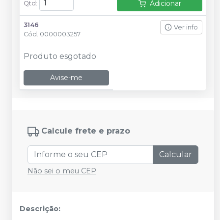
Adicionar
Qtd
:
3146
Ver info
Cód.
0000003257
Produto esgotado
Avise-me
Calcule frete e prazo
Calcular
Não sei o meu CEP
Descrição: