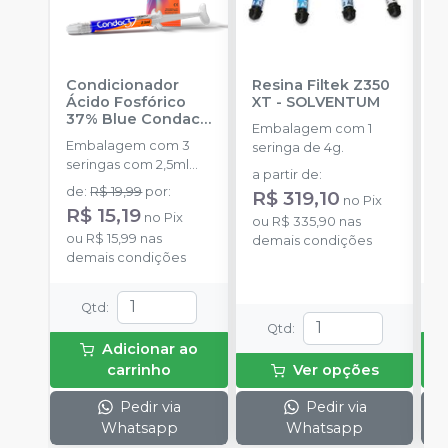
Condicionador
Resina Filtek Z350
K
Ácido Fosfórico
XT
-
SOLVENTUM
W
37% Blue Condac
-
c
Embalagem com 1
FGM
P
Embalagem com 3
K
seringa de 4g.
seringas com 2,5ml
1
a partir de
:
cada uma e 3
h
de
:
R$ 19,99
por
:
R
R$ 319,10
no
Pix
ponteiras para
c
R$ 15,19
no
Pix
o
aplicação.
ou
R$ 335,90
nas
c
ou
R$ 15,99
nas
d
demais condições
e
demais condições
c
N
(
Qtd
:
p
Qtd
:
e
Adicionar ao
p
carrinho
Ver opções
1
Pedir via
Pedir via
Whatsapp
Whatsapp