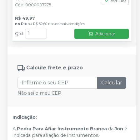
Ver info
Cód.
0000007275
R$ 49,97
no
Pix
ou
R$ 52,60
nas demais condições
Adicionar
Qtd
:
Calcule frete e prazo
Calcular
Não sei o meu CEP
Indicação:
A
Pedra Para Afiar Instrumento Branca
da
Jon
é
indicada para afiação de instrumentos.