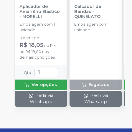
Aplicador de
Calcador de
E
Amarrilho Elástico
Bandas
-
P
-
MORELLI
QUINELATO
E
Embalagem com 1
Embalagem com 1
u
unidade
unidade.
a
a partir de
:
R
R$ 18,05
no
Pix
o
ou
R$ 19,00
nas
c
demais condições
Qtd
:
Ver opções
Esgotado
Pedir via
Pedir via
Whatsapp
Whatsapp