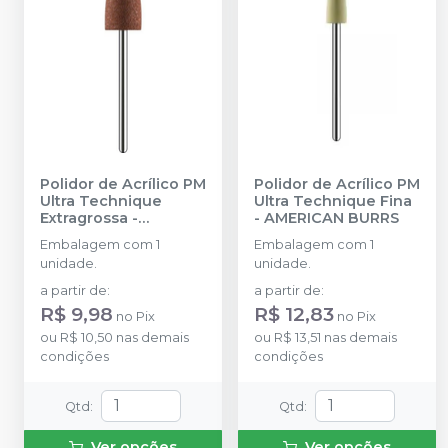
Polidor de Acrílico PM
Polidor de Acrílico PM
Ultra Technique
Ultra Technique Fina
Extragrossa
-
-
AMERICAN BURRS
AMERICAN BURRS
Embalagem com 1
Embalagem com 1
unidade.
unidade.
a partir de
:
a partir de
:
R$ 9,98
R$ 12,83
no
Pix
no
Pix
ou
R$ 10,50
nas demais
ou
R$ 13,51
nas demais
condições
condições
Qtd
:
Qtd
:
Ver opções
Ver opções