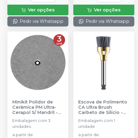
Ver opções
Ver opções
Pedir via Whatsapp
Pedir via Whatsapp
Minikit Polidor de
Escova de Polimento
Cerâmica PM Ultra-
CA Ultra Brush
Cerapol S/ Mandril
-
Carbeto de Silício
-
AMERICAN BURRS
AMERICAN BURRS
Embalagem com 3
Embalagem com 1
unidades.
unidade
a partir de
:
a partir de
: