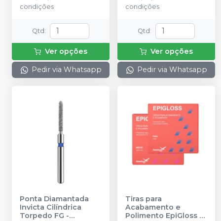
condições
condições
Qtd
:
Qtd
:
Ver opções
Ver opções
Pedir via Whatsapp
Pedir via Whatsapp
Ponta Diamantada
Tiras para
Invicta Cilíndrica
Acabamento e
Torpedo FG
-
Polimento EpiGloss
-