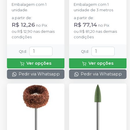
AMERICAN BURRS
AMERICAN BURRS
Embalagem com 1
Embalagem com 1
unidade.
unidade de 3 metros
a partir de
:
a partir de
:
R$ 12,26
R$ 77,14
no
Pix
no
Pix
ou
R$ 12,90
nas demais
ou
R$ 81,20
nas demais
condições
condições
Qtd
:
Qtd
:
Ver opções
Ver opções
Pedir via Whatsapp
Pedir via Whatsapp