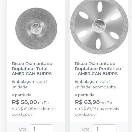
Disco Diamantado
Disco Diamantado
Duplaface Total
-
Duplaface Periférico
AMERICAN BURRS
-
AMERICAN BURRS
Embalagem com 1
Embalagem com 1
unidade.
unidade, acompanha
mandril.
a partir de
:
a partir de
:
R$ 58,00
R$ 63,98
no
Pix
no
Pix
ou
R$ 61,05
nas demais
ou
R$ 67,35
nas demais
condições
condições
Qtd
:
Qtd
: