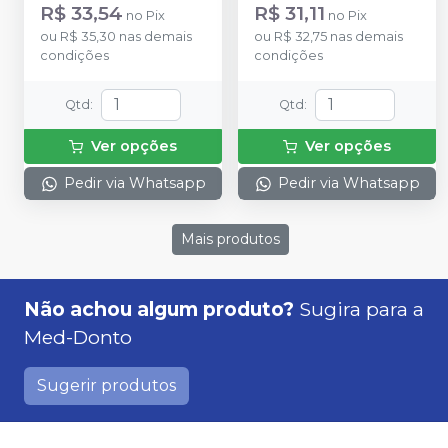
R$ 33,54
R$ 31,11
no
Pix
no
Pix
ou
R$ 35,30
nas demais
ou
R$ 32,75
nas demais
condições
condições
Qtd
:
Qtd
:
Ver opções
Ver opções
Pedir via Whatsapp
Pedir via Whatsapp
Mais produtos
Não achou algum produto?
Sugira para a
Med-Donto
Sugerir produtos