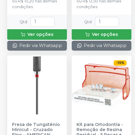
ou
R$ 10,20
nas demais
ou
R$ 13,50
nas demais
condições
condições
Qtd
:
Qtd
:
Ver opções
Ver opções
Pedir via Whatsapp
Pedir via Whatsapp
-
15
%
Fresa de Tungstênio
Kit para Ortodontia -
Minicut - Cruzado
Remoção de Resina
Fino
-
AMERICAN
Residual - 5 Peças +