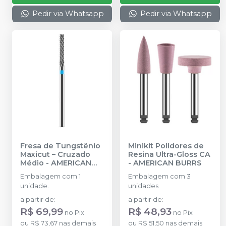
Pedir via Whatsapp
Pedir via Whatsapp
Fresa de Tungstênio
Minikit Polidores de
Maxicut – Cruzado
Resina Ultra-Gloss CA
Médio
-
AMERICAN
-
AMERICAN BURRS
BURRS
Embalagem com 1
Embalagem com 3
unidade.
unidades
a partir de
:
a partir de
:
R$ 69,99
R$ 48,93
no
Pix
no
Pix
ou
R$ 73,67
nas demais
ou
R$ 51,50
nas demais