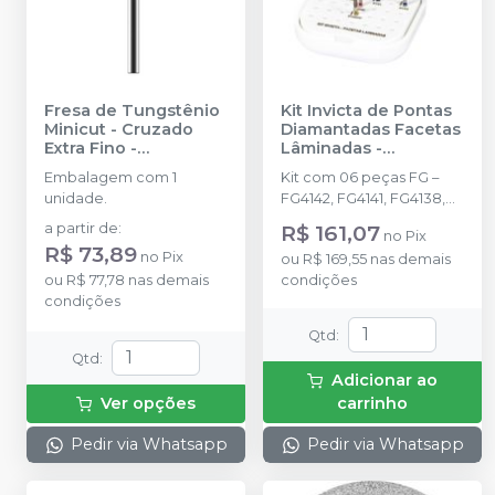
Fresa de Tungstênio
Kit Invicta de Pontas
Minicut - Cruzado
Diamantadas Facetas
Extra Fino
-
Lâminadas
-
AMERICAN BURRS
AMERICAN BURRS
Embalagem com 1
Kit com 06 peças FG –
unidade.
FG4142, FG4141, FG4138,
FG2135F, FG2135FF e
a partir de
:
R$ 161,07
no
Pix
FG1013.
R$ 73,89
no
Pix
ou
R$ 169,55
nas demais
ou
R$ 77,78
nas demais
condições
condições
Qtd
:
Qtd
:
Adicionar ao
Ver opções
carrinho
Pedir via Whatsapp
Pedir via Whatsapp