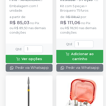
BURRS
Broqueiro
-
Embalagem com 1
Kit com 5 peças +
AMERICAN BURRS
unidade.
Broqueiro 75 furos
a partir de
:
de
:
R$ 138,42
por
:
R$ 85,03
R$ 111,06
no
Pix
no
Pix
ou
R$ 89,50
nas demais
ou
R$ 116,90
nas demais
condições
condições
Qtd
:
Qtd
:
Adicionar ao
Ver opções
carrinho
Pedir via Whatsapp
Pedir via Whatsapp