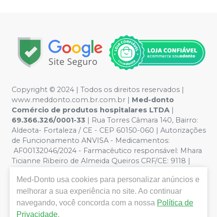
Copyright © 2024 | Todos os direitos reservados |
www.meddonto.com.br.com.br |
Med-donto
Comércio de produtos hospitalares LTDA
|
69.366.326/0001-33
| Rua Torres Câmara 140, Bairro:
Aldeota- Fortaleza / CE - CEP 60150-060 | Autorizações
de Funcionamento ANVISA - Medicamentos:
AF00132046/2024 - Farmacêutico responsável: Mhara
Ticianne Ribeiro de Almeida Queiros CRF/CE: 9118 |
Política de Privacidade e Segurança - Fotos meramente
Med-Donto
usa cookies para personalizar anúncios e
ilustrativas - Os preços e condições da loja virtual estão
sujeitos a alterações. Em caso de divergência de preços
melhorar a sua experiência no site. Ao continuar
no site, o valor válido é o do Carrinho de Compra. Não
navegando, você concorda com a nossa
Política de
vendemos por atacado, por isso nos reservamos o
Privacidade
.