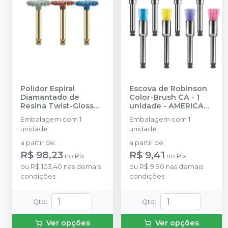
Polidor Espiral
Escova de Robinson
Diamantado de
Color-Brush CA - 1
Resina Twist-Gloss
unidade
-
AMERICAN
CA
-
AMERICAN
BURRS
Embalagem com 1
Embalagem com 1
BURRS
unidade
unidade
a partir de
:
a partir de
:
R$ 98,23
R$ 9,41
no
Pix
no
Pix
ou
R$ 103,40
nas demais
ou
R$ 9,90
nas demais
condições
condições
Qtd
:
Qtd
:
Ver opções
Ver opções