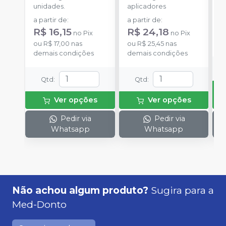
unidades.
aplicadores
u
a partir de
:
a partir de
:
R$ 16,15
R$ 24,18
no
Pix
no
Pix
o
ou
R$ 17,00
nas
ou
R$ 25,45
nas
d
demais condições
demais condições
Qtd
:
Qtd
:
Ver opções
Ver opções
Pedir via
Pedir via
Whatsapp
Whatsapp
Não achou algum produto?
Sugira para a
Med-Donto