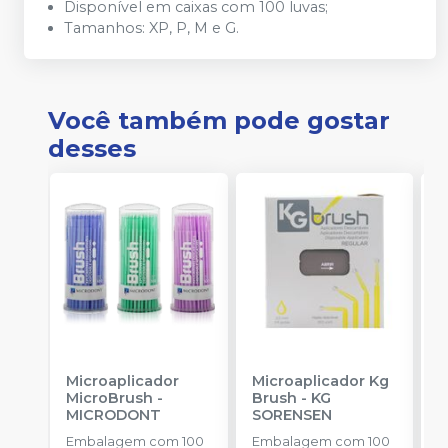
Disponível em caixas com 100 luvas;
Tamanhos: XP, P, M e G.
Você também pode gostar
desses
Microaplicador
Microaplicador Kg
B
MicroBrush
-
Brush
-
KG
D
MICRODONT
SORENSEN
I
B
Embalagem com 100
Embalagem com 100
E