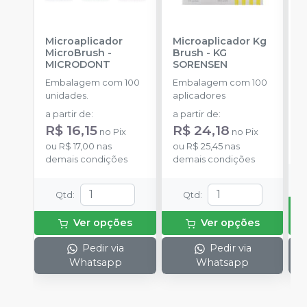
Microaplicador
Microaplicador Kg
B
MicroBrush
-
Brush
-
KG
D
MICRODONT
SORENSEN
I
B
Embalagem com 100
Embalagem com 100
E
unidades.
aplicadores
u
a partir de
:
a partir de
:
R$ 16,15
R$ 24,18
no
Pix
no
Pix
o
ou
R$ 17,00
nas
ou
R$ 25,45
nas
d
demais condições
demais condições
Qtd
:
Qtd
:
Ver opções
Ver opções
Pedir via
Pedir via
Whatsapp
Whatsapp