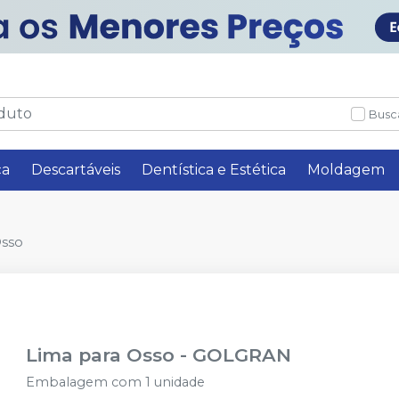
Busc
ça
Descartáveis
Dentística e Estética
Moldagem
Osso
Lima para Osso
-
GOLGRAN
Embalagem com 1 unidade