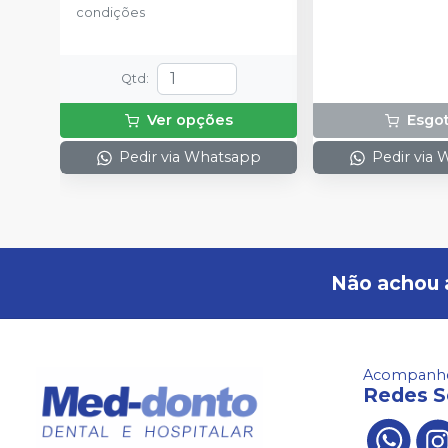
condições
Qtd
:
Ver opções
Esgo
Pedir via Whatsapp
Pedir via
Não achou 
Acompanhe
Redes S