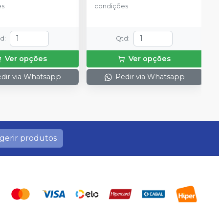
es
condições
td
:
Qtd
:
Ver opções
Ver opções
dir via Whatsapp
Pedir via Whatsapp
gerir produtos