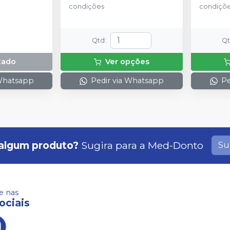
condições
condiçõ
Qtd
:
Q
tado
Ver opções
 Whatsapp
Pedir via Whatsapp
Pe
algum produto?
Sugira para a
Med-Donto
Su
 nas
ociais