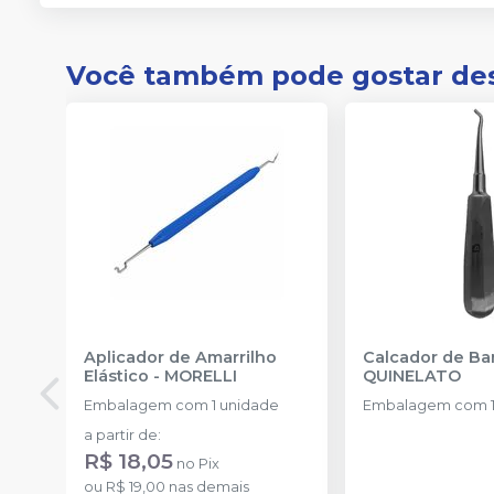
Você também pode gostar de
Aplicador de Amarrilho
Calcador de B
Elástico
-
MORELLI
QUINELATO
Embalagem com 1 unidade
Embalagem com 1
a partir de
:
R$ 18,05
no
Pix
ou
R$ 19,00
nas demais