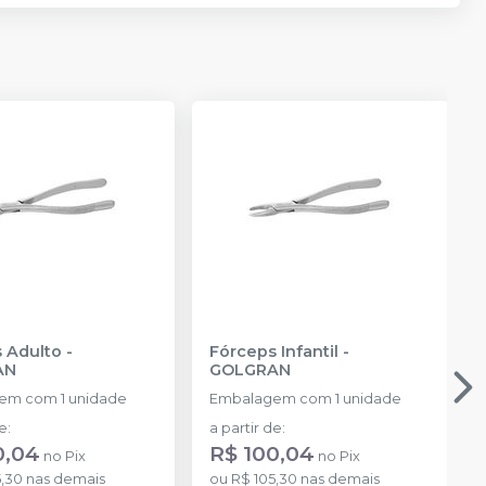
 Adulto
-
Fórceps Infantil
-
AN
GOLGRAN
em com 1 unidade
Embalagem com 1 unidade
de
:
a partir de
:
0,04
R$ 100,04
no
Pix
no
Pix
5,30
nas demais
ou
R$ 105,30
nas demais