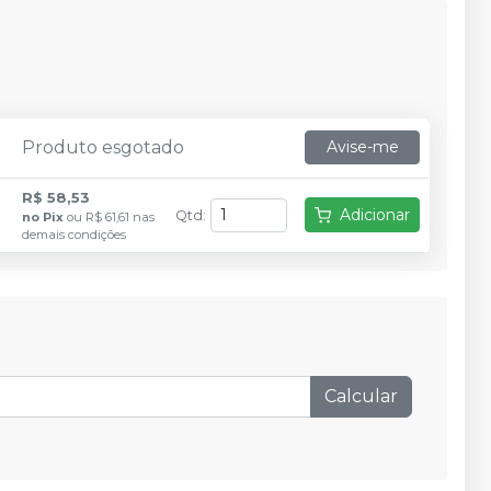
Produto esgotado
Avise-me
R$ 58,53
Adicionar
Qtd
:
no
Pix
ou
R$ 61,61
nas
demais condições
Calcular