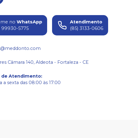
ame no
WhatsApp
Atendimento
) 99930-5775
(85) 3133-0606
s@meddonto.com
res Câmara 140, Aldeota - Fortaleza - CE
o de Atendimento
:
 a sexta das 08:00 às 17:00