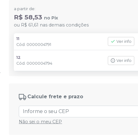
a partir de:
R$ 58,53
no
Pix
ou
R$ 61,61
nas demais condições
11
Ver info
Cód.
0000004791
12
Ver info
Cód.
0000004794
Calcule frete e prazo
Não sei o meu CEP