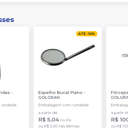
sses
ATÉ
-
10
%
andas
-
Espelho Bucal Plano
-
Fórceps
GOLGRAN
GOLGR
 unidade.
Embalagem com 1 unidade
Embalag
a partir de
:
a partir 
R$ 5,04
R$ 10
no
Pix
ou
R$ 5,30
nas demais
ou
R$ 10