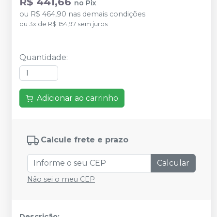
R$ 441,66
no
Pix
ou
R$ 464,90
nas demais condições
ou
3
x
de
R$ 154,97
sem juros
Quantidade
:
Adicionar ao carrinho
Calcule frete e prazo
Calcular
Não sei o meu CEP
Descrição: