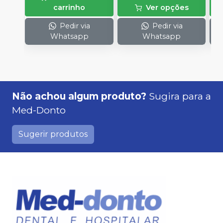
carrinho
Ver opções
1
Pedir via
Pedir via
Whatsapp
Whatsapp
Não achou algum produto?
Sugira para a
Med-Donto
Sugerir produtos