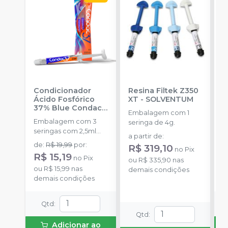
Condicionador
Resina Filtek Z350
K
Ácido Fosfórico
XT
-
SOLVENTUM
W
37% Blue Condac
-
c
Embalagem com 1
FGM
P
Embalagem com 3
K
seringa de 4g.
seringas com 2,5ml
1
a partir de
:
cada uma e 3
h
de
:
R$ 19,99
por
:
R
R$ 319,10
no
Pix
ponteiras para
c
R$ 15,19
no
Pix
o
aplicação.
ou
R$ 335,90
nas
c
ou
R$ 15,99
nas
d
demais condições
e
demais condições
c
N
(
Qtd
:
p
Qtd
:
e
Adicionar ao
p