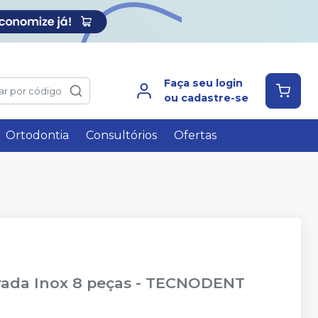
Faça seu login
ar por código
ou cadastre-se
Ortodontia
Consultórios
Ofertas
rada Inox 8 peças
-
TECNODENT