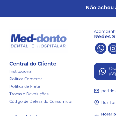
Não achou 
Acompanhe
Redes S
Central do Cliente
Ch
Institucional
(85
Política Comercial
Política de Frete
pedido
Trocas e Devoluções
Código de Defesa do Consumidor
Rua Tor
Horári