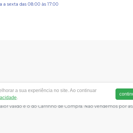
 a sexta das 08:00 às 17:00
w.meddonto.com.br.com.br |
Med-donto Comércio de produto
horar a sua experiência no site. Ao continuar
50-060 | Autorizações de Funcionamento ANVISA - Medicament
contin
vacidade
.
ca de Privacidade e Segurança - Fotos meramente ilustrativas - 
 valor válido é o do Carrinho de Compra. Não vendemos por at
E-commerce produzido por
Sou Odonto Ecommerce
.