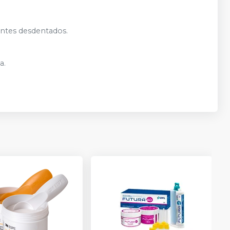
entes desdentados.
a.