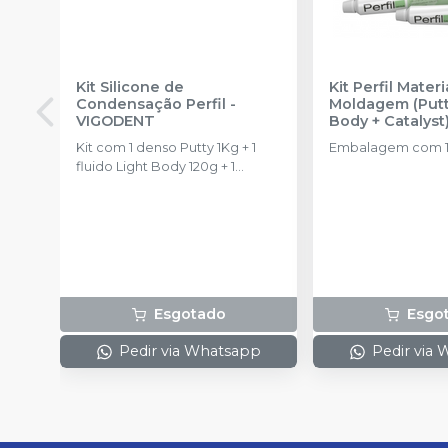
Kit Silicone de
Kit Perfil Materi
Condensação Perfil
-
Moldagem (Putt
VIGODENT
Body + Catalyst
VIGODENT
Kit com 1 denso Putty 1Kg + 1
Embalagem com 1 
fluido Light Body 120g + 1
catalisador 60ml.
Esgotado
Esgo
Pedir via Whatsapp
Pedir via