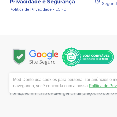
Privacidade e Segurança
Segunda
Política de Privacidade - LGPD
Copyright © 2024 | Todos os direitos reservados | ww
Med-Donto
usa cookies para personalizar anúncios e mel
Câmara 140, Bairro: Aldeota- Fortaleza / CE - CEP 601
navegando, você concorda com a nossa
Política de Pri
Ticianne Ribeiro de Almeida Queiros CRF/CE: 9118 | Políti
alterações. Em caso de divergência de preços no site, o
compras de grandes volumes pelo site.