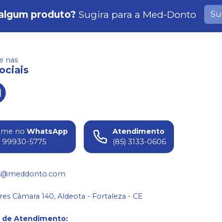
algum produto?
Sugira para a
Med-Donto
Su
 nas
ociais
ame no
WhatsApp
Atendimento
) 99930-5775
(85) 3133-0606
s@meddonto.com
res Câmara 140, Aldeota - Fortaleza - CE
o de Atendimento
: