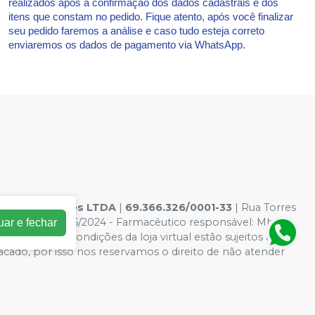
realizados após a confirmação dos dados cadastrais e dos
itens que constam no pedido. Fique atento, após você finalizar
seu pedido faremos a análise e caso tudo esteja correto
enviaremos os dados de pagamento via WhatsApp.
s hospitalares LTDA
|
69.366.326/0001-33
| Rua Torres
os: AF00132046/2024 - Farmacêutico responsável: Mhara
uar e fechar
Os preços e condições da loja virtual estão sujeitos a
acado, por isso nos reservamos o direito de não atender