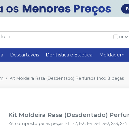
Busc
ça
Descartáveis
Dentística e Estética
Moldagem
em
Kit Moldeira Rasa (Desdentado) Perfurada Inox 8 peças
Kit Moldeira Rasa (Desdentado) Perfu
Kit composto pelas peças I-1, I-2, I-3, I-4, S-1, S-2, S-3, S-4