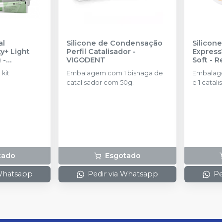
al
Silicone de Condensação
Silicon
y+ Light
Perfil Catalisador
-
Express
)
-
VIGODENT
Soft - 
SOLVE
kit
Embalagem com 1 bisnaga de
Embalage
catalisador com 50g.
e 1 catal
colheres.
tado
Esgotado
 Whatsapp
Pedir via Whatsapp
Pe