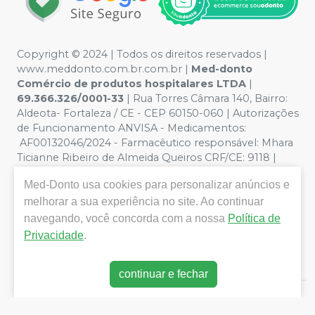
Copyright © 2024 | Todos os direitos reservados |
www.meddonto.com.br.com.br |
Med-donto
Comércio de produtos hospitalares LTDA
|
69.366.326/0001-33
| Rua Torres Câmara 140, Bairro:
Aldeota- Fortaleza / CE - CEP 60150-060 | Autorizações
de Funcionamento ANVISA - Medicamentos:
AF00132046/2024 - Farmacêutico responsável: Mhara
Ticianne Ribeiro de Almeida Queiros CRF/CE: 9118 |
Política de Privacidade e Segurança - Fotos meramente
Med-Donto
usa cookies para personalizar anúncios e
ilustrativas - Os preços e condições da loja virtual estão
sujeitos a alterações. Em caso de divergência de preços
melhorar a sua experiência no site. Ao continuar
no site, o valor válido é o do Carrinho de Compra. Não
navegando, você concorda com a nossa
Política de
vendemos por atacado, por isso nos reservamos o
Privacidade
.
direito de não atender compras de grandes volumes
pelo site.
continuar e fechar
E-commerce produzido por
Sou Odonto Ecommerce
.