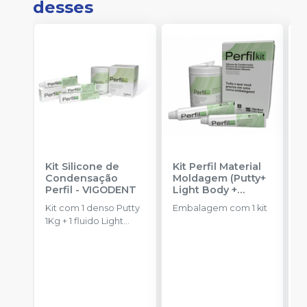
desses
Kit Silicone de
Kit Perfil Material
S
Condensação
Moldagem (Putty+
C
Perfil
-
VIGODENT
Light Body +
P
Catalyst)
-
V
Kit com 1 denso Putty
Embalagem com 1 kit
E
VIGODENT
1Kg + 1 fluido Light
b
Body 120g + 1
c
catalisador 60ml.