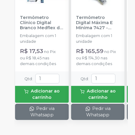
Termômetro
Termômetro
T
Clínico Digital
Digital Máxima E
D
Branco Medflex de
Mínima 7427
-
M
Haste Flexível
-
INCOTERM
I
Embalagem com 1
Embalagem com 1
E
INCOTERM
unidade
unidade
u
R$ 17,53
R$ 165,59
R
no
Pix
no
Pix
ou
R$ 18,45
nas
ou
R$ 174,30
nas
o
demais condições
demais condições
d
Qtd
:
Qtd
:
Adicionar ao
Adicionar ao
carrinho
carrinho
Pedir via
Pedir via
Whatsapp
Whatsapp