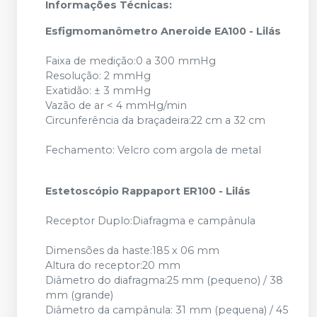
Informações Técnicas:
Esfigmomanômetro Aneroide EA100 - Lilás
Faixa de medição:0 a 300 mmHg
Resolução: 2 mmHg
Exatidão: ± 3 mmHg
Vazão de ar < 4 mmHg/min
Circunferência da braçadeira:22 cm a 32 cm
Fechamento: Velcro com argola de metal
Estetoscópio Rappaport ER100 - Lilás
Receptor Duplo:Diafragma e campânula
Dimensões da haste:185 x 06 mm
Altura do receptor:20 mm
Diâmetro do diafragma:25 mm (pequeno) / 38
mm (grande)
Diâmetro da campânula: 31 mm (pequena) / 45