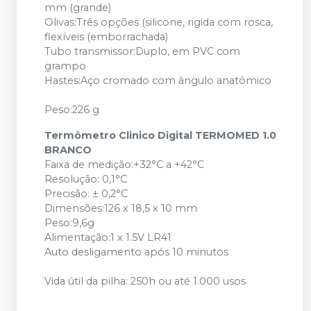
mm (grande)
Olivas:Três opções (silicone, rigida com rosca,
flexíveis (emborrachada)
Tubo transmissor:Duplo, em PVC com
grampo
Hastes:Aço cromado com ângulo anatômico
Peso:226 g
Termômetro Clinico Digital TERMOMED 1.0
BRANCO
Faixa de medição:+32°C a +42°C
Resolução: 0,1°C
Precisão: ± 0,2°C
Dimensões:126 x 18,5 x 10 mm
Peso:9,6g
Alimentação:1 x 1.5V LR41
Auto desligamento após 10 minutos
Vida útil da pilha: 250h ou até 1.000 usos