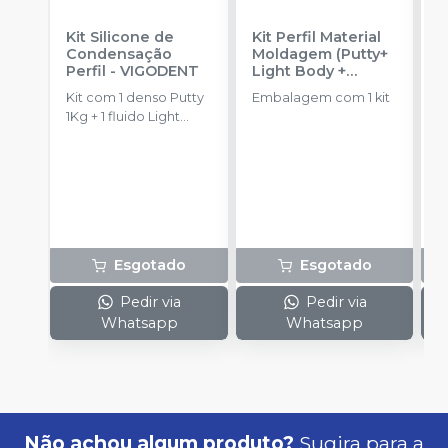
Kit Silicone de
Kit Perfil Material
S
Condensação
Moldagem (Putty+
C
Perfil
-
VIGODENT
Light Body +
P
Catalyst)
-
V
Kit com 1 denso Putty
Embalagem com 1 kit
E
VIGODENT
1Kg + 1 fluido Light
b
Body 120g + 1
c
catalisador 60ml.
Esgotado
Esgotado
Pedir via
Pedir via
Whatsapp
Whatsapp
Não achou algum produto?
Sugira para a