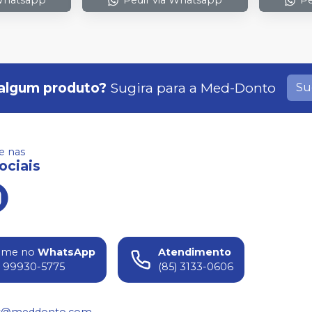
 Whatsapp
Pedir via Whatsapp
Pe
algum produto?
Sugira para a
Med-Donto
Su
 nas
ociais
ame no
WhatsApp
Atendimento
) 99930-5775
(85) 3133-0606
s@meddonto.com