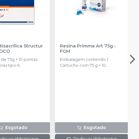
isacrílica Structur
Resina Primma Art 75g
-
OCO
FGM
de 75g + 10 pontas
Embalagem contendo 1
ras tipo 6.
Cartucho com 75 g + 10
ponteiras de automistura
Esgotado
Esgotado