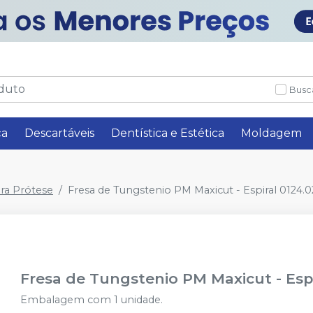
Busc
ça
Descartáveis
Dentística e Estética
Moldagem
ra Prótese
Fresa de Tungstenio PM Maxicut - Espiral 0124.
Fresa de Tungstenio PM Maxicut - Esp
Embalagem com 1 unidade.