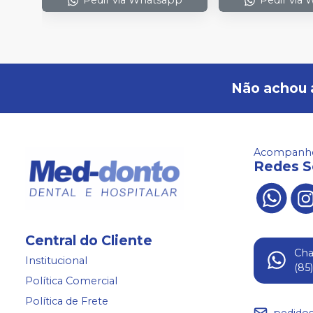
Pedir via Whatsapp
Pedir via
Não achou 
Acompanhe
Redes S
Central do Cliente
Ch
Institucional
(85
Política Comercial
Política de Frete
pedido