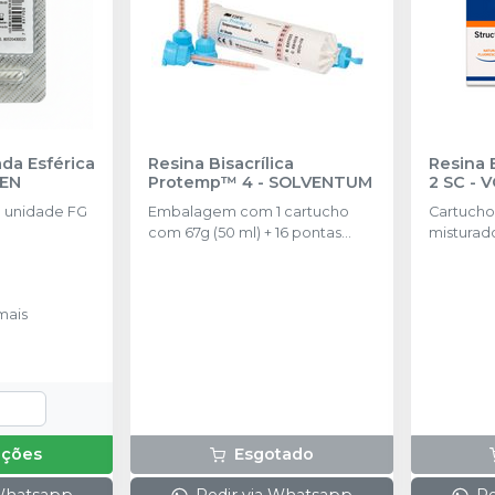
da Esférica
Resina Bisacrílica
Resina B
SEN
Protemp™ 4
-
SOLVENTUM
2 SC
-
V
 unidade FG
Embalagem com 1 cartucho
Cartucho 
com 67g (50 ml) + 16 pontas
misturado
misturadoras.
mais
pções
Esgotado