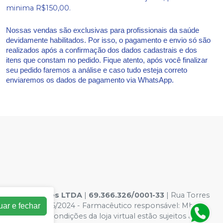
minima R$150,00.
Nossas vendas são exclusivas para profissionais da saúde
devidamente habilitados. Por isso, o pagamento e envio só são
realizados após a confirmação dos dados cadastrais e dos
itens que constam no pedido. Fique atento, após você finalizar
seu pedido faremos a análise e caso tudo esteja correto
enviaremos os dados de pagamento via WhatsApp.
s hospitalares LTDA
|
69.366.326/0001-33
| Rua Torres
os: AF00132046/2024 - Farmacêutico responsável: Mhara
uar e fechar
Os preços e condições da loja virtual estão sujeitos a