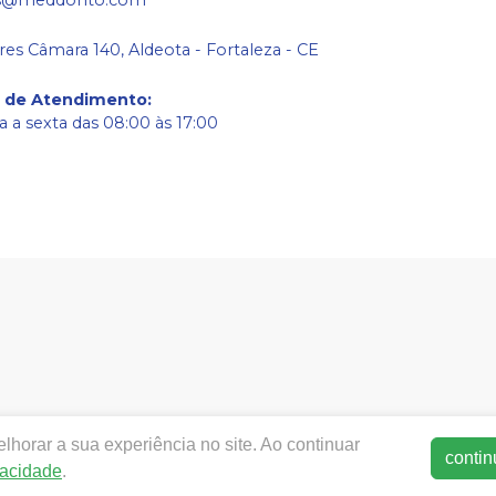
res Câmara 140, Aldeota - Fortaleza - CE
o de Atendimento
:
 a sexta das 08:00 às 17:00
w.meddonto.com.br.com.br |
Med-donto Comércio de produto
horar a sua experiência no site. Ao continuar
50-060 | Autorizações de Funcionamento ANVISA - Medicament
contin
vacidade
.
ca de Privacidade e Segurança - Fotos meramente ilustrativas - 