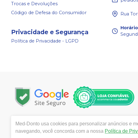
Trocas e Devoluções
Código de Defesa do Consumidor
Rua Tor
Horári
Privacidade e Segurança
Segunda
Política de Privacidade - LGPD
Copyright © 2024 | Todos os direitos reservados | ww
Med-Donto
usa cookies para personalizar anúncios e mel
Câmara 140, Bairro: Aldeota- Fortaleza / CE - CEP 601
navegando, você concorda com a nossa
Política de Pri
Ticianne Ribeiro de Almeida Queiros CRF/CE: 9118 | Políti