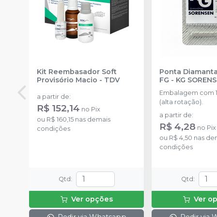
Kit Reembasador Soft
Ponta Diamanta
Provisório Macio
-
TDV
FG
-
KG SOREN
Embalagem com 1
a partir de
:
(alta rotação).
R$ 152,14
no
Pix
a partir de
:
ou
R$ 160,15
nas demais
R$ 4,28
no
Pix
condições
ou
R$ 4,50
nas de
condições
Qtd
:
Qtd
:
Ver opções
Ver o