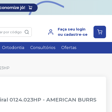
Faça seu login
ar por código
ou cadastre-se
Ortodontia
Consultórios
Ofertas
023HP
iral 0124.023HP
-
AMERICAN BURRS