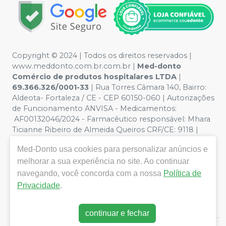
Copyright © 2024 | Todos os direitos reservados |
www.meddonto.com.br.com.br |
Med-donto
Comércio de produtos hospitalares LTDA
|
69.366.326/0001-33
| Rua Torres Câmara 140, Bairro:
Aldeota- Fortaleza / CE - CEP 60150-060 | Autorizações
de Funcionamento ANVISA - Medicamentos:
AF00132046/2024 - Farmacêutico responsável: Mhara
Ticianne Ribeiro de Almeida Queiros CRF/CE: 9118 |
Política de Privacidade e Segurança - Fotos meramente
Med-Donto
usa cookies para personalizar anúncios e
ilustrativas - Os preços e condições da loja virtual estão
sujeitos a alterações. Em caso de divergência de preços
melhorar a sua experiência no site. Ao continuar
no site, o valor válido é o do Carrinho de Compra. Não
navegando, você concorda com a nossa
Política de
vendemos por atacado, por isso nos reservamos o
Privacidade
.
direito de não atender compras de grandes volumes
pelo site.
continuar e fechar