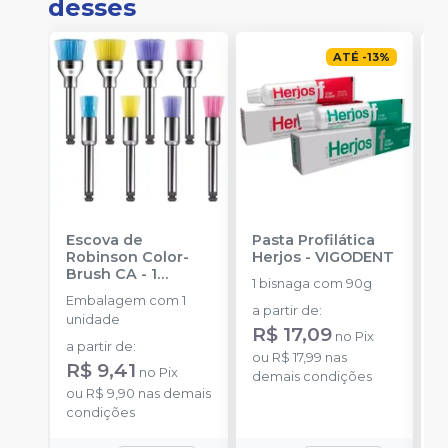
desses
ATÉ
-
13
%
Escova de
Pasta Profilática
M
Robinson Color-
Herjos
-
VIGODENT
p
Brush CA - 1
1 bisnaga com 90g
unidade
-
Embalagem com 1
E
AMERICAN BURRS
a partir de
:
unidade
u
R$ 17,09
no
Pix
T
a partir de
:
ou
R$ 17,99
nas
p
R$ 9,41
no
Pix
demais condições
a
ou
R$ 9,90
nas demais
condições