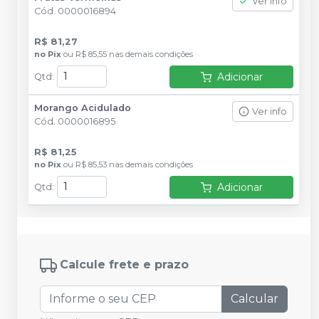
Ver info
Cód.
0000016894
R$ 81,27
no
Pix
ou
R$ 85,55
nas demais condições
Adicionar
Qtd
:
Morango Acidulado
Ver info
Cód.
0000016895
R$ 81,25
no
Pix
ou
R$ 85,53
nas demais condições
Adicionar
Qtd
:
Calcule frete e prazo
Calcular