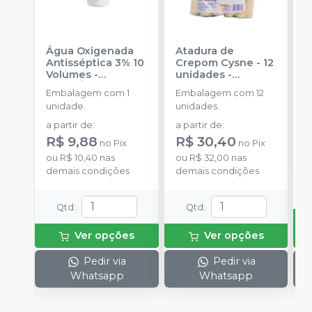
Água Oxigenada
Atadura de
R
Antisséptica 3% 10
Crepom Cysne - 12
C
Volumes
-
unidades
-
R
RIOQUÍMICA
CREMER
1
Embalagem com 1
Embalagem com 12
E
R
unidade.
unidades.
1
a partir de
:
a partir de
:
R
R$ 9,88
R$ 30,40
no
Pix
no
Pix
o
ou
R$ 10,40
nas
ou
R$ 32,00
nas
d
demais condições
demais condições
Qtd
:
Qtd
:
Ver opções
Ver opções
Pedir via
Pedir via
Whatsapp
Whatsapp