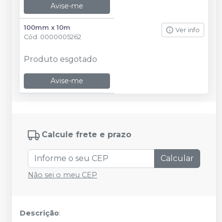
Avise-me
100mm x 10m
Ver info
Cód.
0000005262
Produto esgotado
Avise-me
Calcule frete e prazo
Calcular
Não sei o meu CEP
Descrição
: