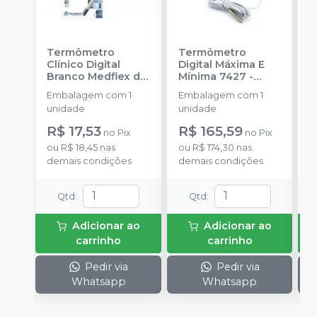
Termômetro
Termômetro
T
Clínico Digital
Digital Máxima E
D
Branco Medflex de
Mínima 7427
-
M
Haste Flexível
-
INCOTERM
I
Embalagem com 1
Embalagem com 1
E
INCOTERM
unidade
unidade
u
R$ 17,53
R$ 165,59
R
no
Pix
no
Pix
ou
R$ 18,45
nas
ou
R$ 174,30
nas
o
demais condições
demais condições
d
Qtd
:
Qtd
:
Adicionar ao
Adicionar ao
carrinho
carrinho
Pedir via
Pedir via
Whatsapp
Whatsapp