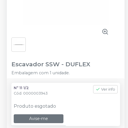
Escavador SSW
-
DUFLEX
Embalagem com 1 unidade.
Nº 11 1/2
Ver info
Cód.
0000003943
Produto esgotado
Avise-me