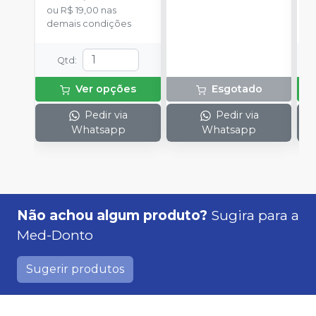
ou
R$ 19,00
nas
c
demais condições
Qtd
:
Ver opções
Esgotado
Pedir via
Pedir via
Whatsapp
Whatsapp
Não achou algum produto?
Sugira para a
Med-Donto
Sugerir produtos