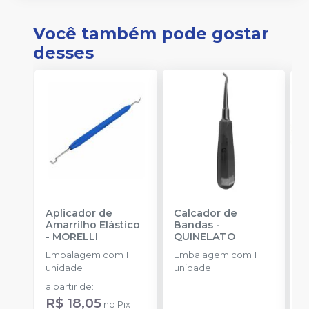
Você também pode gostar
desses
Aplicador de
Calcador de
E
Amarrilho Elástico
Bandas
-
P
-
MORELLI
QUINELATO
E
Embalagem com 1
Embalagem com 1
u
unidade
unidade.
a
a partir de
:
R
R$ 18,05
no
Pix
o