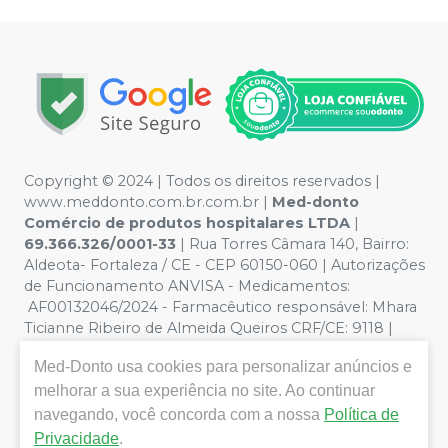
Copyright © 2024 | Todos os direitos reservados |
www.meddonto.com.br.com.br |
Med-donto
Comércio de produtos hospitalares LTDA
|
69.366.326/0001-33
| Rua Torres Câmara 140, Bairro:
Aldeota- Fortaleza / CE - CEP 60150-060 | Autorizações
de Funcionamento ANVISA - Medicamentos:
AF00132046/2024 - Farmacêutico responsável: Mhara
Ticianne Ribeiro de Almeida Queiros CRF/CE: 9118 |
Política de Privacidade e Segurança - Fotos meramente
Med-Donto
usa cookies para personalizar anúncios e
ilustrativas - Os preços e condições da loja virtual estão
sujeitos a alterações. Em caso de divergência de preços
melhorar a sua experiência no site. Ao continuar
no site, o valor válido é o do Carrinho de Compra. Não
navegando, você concorda com a nossa
Política de
vendemos por atacado, por isso nos reservamos o
Privacidade
.