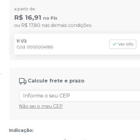
a partir de:
R$ 16,91
no
Pix
ou
R$ 17,80
nas demais condições
11 1/2
Ver info
Cód.
0000004186
Calcule frete e prazo
Não sei o meu CEP
Indicação: