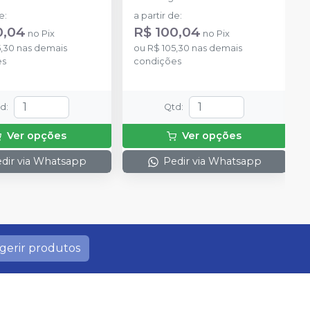
de
:
a partir de
:
0,04
R$ 100,04
no
Pix
no
Pix
5,30
nas demais
ou
R$ 105,30
nas demais
es
condições
td
:
Qtd
:
Ver opções
Ver opções
dir via Whatsapp
Pedir via Whatsapp
gerir produtos