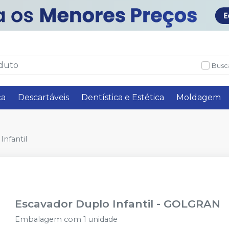
Busc
ça
Descartáveis
Dentística e Estética
Moldagem
Infantil
Escavador Duplo Infantil
-
GOLGRAN
Embalagem com 1 unidade