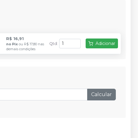
R$ 16,91
Adicionar
Qtd
:
no
Pix
ou
R$ 17,80
nas
demais condições
Calcular