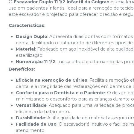
O
Escavador Duplo 11 1/2 Infantil da Golgran
é uma ferr
uso em pacientes infantis. Ideal para a remoção de tecid
este escavador é projetado para oferecer precisão e se
Características:
Design Duplo
: Apresenta duas pontas com formatos di
dental, facilitando o tratamento de diferentes tipos de 
Material
: Fabricado em aço inoxidável de alta qualidade
esterilização.
Numeração 11 1/2
: Indica o tipo e o tamanho das pon
Benefícios:
Eficácia na Remoção de Cáries
: Facilita a remoção e
dental e a integridade das restaurações em dentes de l
Conforto para o Dentista e o Paciente
: O design e
minimizando o desconforto para as crianças durante 
Versatilidade
: Adequado para uma variedade de pro
eficiência do tratamento.
Durabilidade
: A alta qualidade do material assegura u
Facilidade de Uso
: O escavador é intuitivo e fácil de
atendimento.