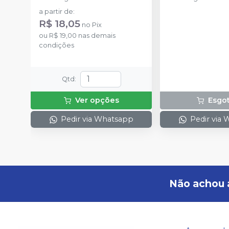
a partir de
:
R$ 18,05
no
Pix
ou
R$ 19,00
nas demais
condições
Qtd
:
Ver opções
Esgo
Pedir via Whatsapp
Pedir via
Não achou 