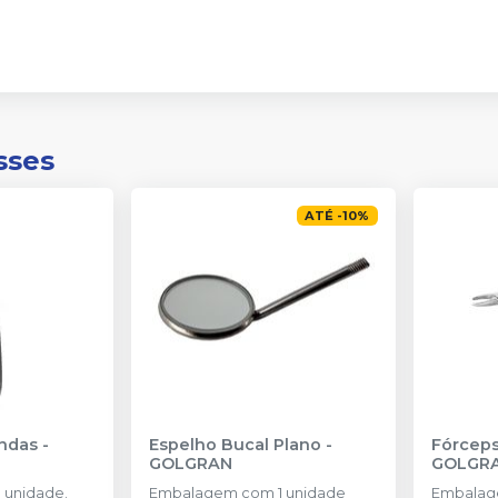
sses
ATÉ
-
10
%
andas
-
Espelho Bucal Plano
-
Fórceps
GOLGRAN
GOLGR
 unidade.
Embalagem com 1 unidade
Embalag