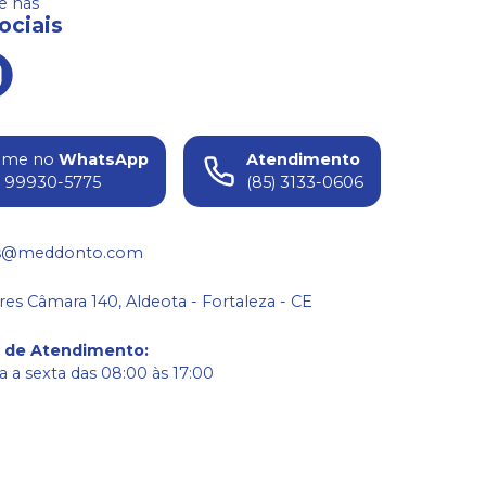
 nas
ociais
ame no
WhatsApp
Atendimento
) 99930-5775
(85) 3133-0606
s@meddonto.com
res Câmara 140, Aldeota - Fortaleza - CE
o de Atendimento
:
 a sexta das 08:00 às 17:00