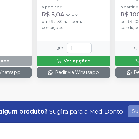
a partir de
:
a partir 
R$ 5,04
R$ 10
no
Pix
ou
R$ 5,30
nas demais
ou
R$ 10
condições
condiçõ
Qtd
:
Q
tado
Ver opções
 Whatsapp
Pedir via Whatsapp
Pe
algum produto?
Sugira para a
Med-Donto
Su