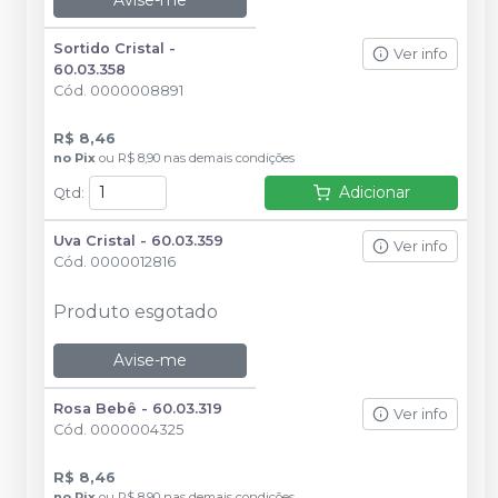
Sortido Cristal -
Ver info
60.03.358
Cód.
0000008891
R$ 8,46
no
Pix
ou
R$ 8,90
nas demais condições
Adicionar
Qtd
:
Uva Cristal - 60.03.359
Ver info
Cód.
0000012816
Produto esgotado
Avise-me
Rosa Bebê - 60.03.319
Ver info
Cód.
0000004325
R$ 8,46
no
Pix
ou
R$ 8,90
nas demais condições