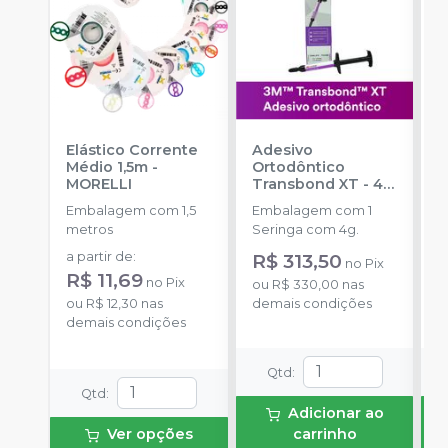
Elástico Corrente
Adesivo
A
Médio 1,5m
-
Ortodôntico
O
MORELLI
Transbond XT - 4g
O
-
SOLVENTUM
Embalagem com 1,5
Embalagem com 1
K
metros
Seringa com 4g.
+
a partir de
:
R$ 313,50
R
no
Pix
R$ 11,69
no
Pix
ou
R$ 330,00
nas
o
ou
R$ 12,30
nas
demais condições
d
demais condições
Qtd
:
Qtd
:
Adicionar ao
Ver opções
carrinho