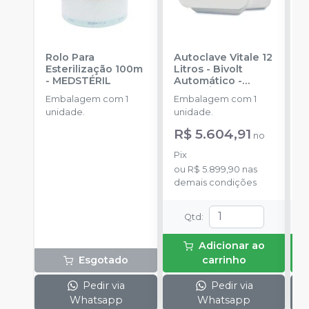
Rolo Para
Autoclave Vitale 12
A
Esterilização 100m
Litros - Bivolt
L
-
MEDSTÉRIL
Automático
-
A
CRISTÓFOLI
C
Embalagem com 1
Embalagem com 1
E
unidade.
unidade.
u
R$ 5.604,91
R
no
Pix
P
ou
R$ 5.899,90
nas
o
demais condições
d
Qtd
:
Adicionar ao
Esgotado
carrinho
Pedir via
Pedir via
Whatsapp
Whatsapp