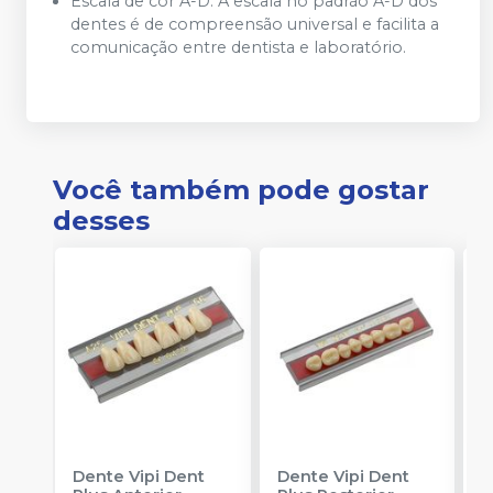
Escala de cor A-D: A escala no padrão A-D dos
dentes é de compreensão universal e facilita a
comunicação entre dentista e laboratório.
Você também pode gostar
desses
Dente Vipi Dent
Dente Vipi Dent
R