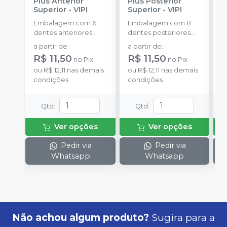
Plus Anterior
Plus Posterior
F
Superior
-
VIPI
Superior
-
VIPI
R
P
Embalagem com 6
Embalagem com 8
E
dentes anteriores
dentes posteriores
s
superiores.
superiores.
p
a partir de
:
a partir de
:
a
R$ 11,50
R$ 11,50
no
Pix
no
Pix
ou
R$ 12,11
nas demais
ou
R$ 12,11
nas demais
o
condições
condições
d
Qtd
:
Qtd
:
Ver opções
Ver opções
Pedir via
Pedir via
Whatsapp
Whatsapp
Não achou algum produto?
Sugira para a