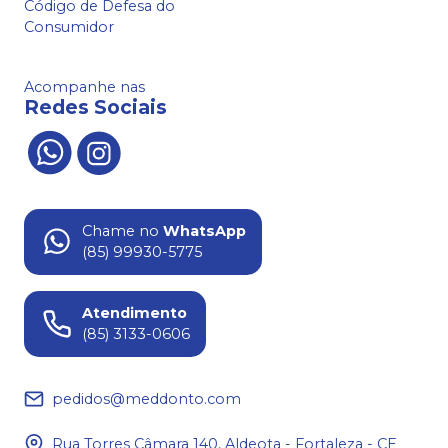
Código de Defesa do
Consumidor
Acompanhe nas
Redes Sociais
Chame no
WhatsApp
(85) 99930-5775
Atendimento
(85) 3133-0606
pedidos@meddonto.com
Rua Torres Câmara 140, Aldeota - Fortaleza - CE