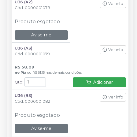
U36 (A2)
Ver info
Cód.
0000001078
Produto esgotado
Avise-me
U36 (A3)
Ver info
Cód.
0000001079
R$ 58,09
no
Pix
ou
R$ 61,15
nas demais condições
Adicionar
Qtd
:
U36 (B3)
Ver info
Cód.
0000001082
Produto esgotado
Avise-me