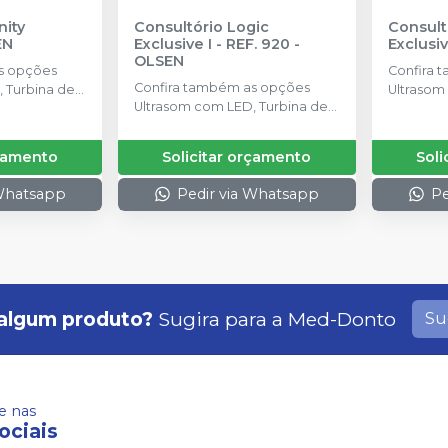
nity
Consultório Logic
Consult
EN
Exclusive I - REF. 920
-
Exclusiv
OLSEN
s opções
Confira 
Confira também as opções
de
Ultrasom
Ultrasom com LED, Turbina de
 LED e
Alta Rot
Alta Rotação com LED e
Massage
Massageador
rçamento
Solicitar orçamento
Soli
 Whatsapp
Pedir via Whatsapp
Pe
algum produto?
Sugira para a
Med-Donto
Su
 nas
ociais