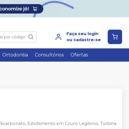
Faça seu login
ar por código
ou cadastre-se
Ortodontia
Consultórios
Ofertas
Bicarbonato, Estofamento em Couro Legítimo, Turbina