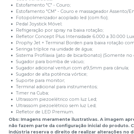
Estofamento "C" - Couro;
Estofamento "CM" - Couro e massageador Assento/En
Fotopolimerizador acoplado led (com fio);
Pedal Joystick Móvel;
Refrigeração por spray na baixa rotação;
Refletor Concept Plus Intensidade 6.000 a 30.000 Lux
Prophy Jet + Terminal Borden para baixa rotação com 
Seringa tríplice na unidade de água;
Sistema Profilaxia (jato de bicarbonato) (Somente no 
Sugador para bomba de vácuo;
Sugador adicional venturi com ø9,5mm para cânula;
Sugador de alta potência vórtice;
Suporte para monitor;
Terminal adicional para instrumentos;
Timer na Cuba;
Ultrassom piezoelétrico com luz Led;
Ultrassom piezoelétrico sem luz Led;
Refletor de LED Premium.
Obs: Imagens meramente ilustrativas. A imagem apre
não fazem parte da configuração inicial do produto.
indústria reserva o direito de realizar alterações n