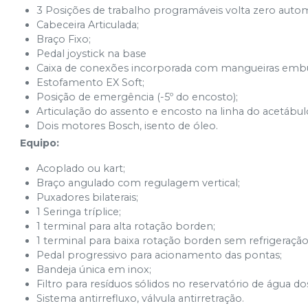
3 Posições de trabalho programáveis volta zero autom
Cabeceira Articulada;
Braço Fixo;
Pedal joystick na base
Caixa de conexões incorporada com mangueiras embu
Estofamento EX Soft;
Posição de emergência (-5º do encosto);
Articulação do assento e encosto na linha do acetábul
Dois motores Bosch, isento de óleo.
Equipo:
Acoplado ou kart;
Braço angulado com regulagem vertical;
Puxadores bilaterais;
1 Seringa tríplice;
1 terminal para alta rotação borden;
1 terminal para baixa rotação borden sem refrigeração
Pedal progressivo para acionamento das pontas;
Bandeja única em inox;
Filtro para resíduos sólidos no reservatório de água d
Sistema antirrefluxo, válvula antirretração.