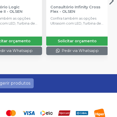
ório Logic
Consultório Infinity Cross
e II
-
OLSEN
Flex
-
OLSEN
também as opções
Confira também as opções
 com LED, Turbina de
Ultrasom com LED, Turbina de
ação com LED e
Alta Rotação com LED e
ador
Massageador
citar orçamento
Solicitar orçamento
dir via Whatsapp
Pedir via Whatsapp
gerir produtos