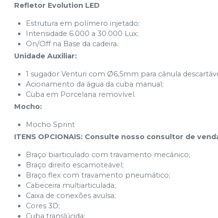
Refletor Evolution LED
Estrutura em polímero injetado;
Intensidade 6.000 a 30.000 Lux;
On/Off na Base da cadeira.
Unidade Auxiliar:
1 sugador Venturi com Ø6,5mm para cânula descartáve
Acionamento da água da cuba manual;
Cuba em Porcelana removível.
Mocho:
Mocho Sprint
ITENS OPCIONAIS: Consulte nosso consultor de ven
Braço biarticulado com travamento mecânico;
Braço direito escamoteável;
Braço flex com travamento pneumático;
Cabeceira multiarticulada;
Caixa de conexões avulsa;
Cores 3D;
Cuba translúcida;