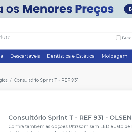
Busc
ça
Descartáveis
Dentística e Estética
Moldagem
gica
Consultório Sprint T - REF 931
Consultório Sprint T - REF 931
-
OLSEN
Confira também as opções Ultrasom sem LED e Jato de 