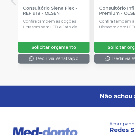
Consultório Siena Flex -
Consultório Infi
REF 918
-
OLSEN
Premium
-
OLS
Confira também as opções
Confira também a
Ultrasom sem LED e Jato de
Ultrasom com LED, Turbina 
Bicarbonato, Estofamento em
Alta Rotação com
Couro Legítimo, Turbina de Alta
Massageador
Rotação com LED, Módulo
Solicitar orçamento
Solicitar o
Auxiliar e Touch
Pedir via Whatsapp
Pedir via
Não achou 
Acompanhe
Redes S