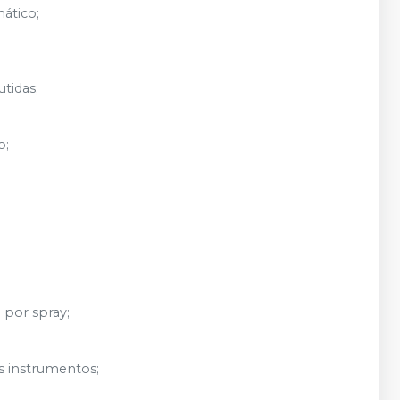
ático;
tidas;
o;
 por spray;
os instrumentos;