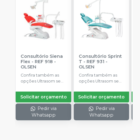
Consultório Siena
Consultório Sprint
C
Flex - REF 918
-
T - REF 931
-
P
OLSEN
OLSEN
C
Confira também as
Confira também as
opç
opções Ultrasom sem
opções Ultrasom sem
LED, T
LED e Jato de
LED e Jato de
R
Bicarbonato,
Bicarbonato,
M
Solicitar orçamento
Solicitar orçamento
S
Estofamento em
Estofamento em
Couro Legítimo,
Couro Legítimo,
Pedir via
Pedir via
Turbina de Alta
Turbina de Alta
Whatsapp
Whatsapp
Rotação com LED,
Rotação com LED,
Módulo Auxiliar e
Módulo Auxiliar.
Touch