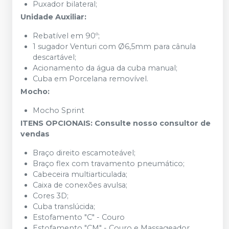
Puxador bilateral;
Unidade Auxiliar:
Rebatível em 90º;
1 sugador Venturi com Ø6,5mm para cânula
descartável;
Acionamento da água da cuba manual;
Cuba em Porcelana removível.
Mocho:
Mocho Sprint
ITENS OPCIONAIS: Consulte nosso consultor de
vendas
Braço direito escamoteável;
Braço flex com travamento pneumático;
Cabeceira multiarticulada;
Caixa de conexões avulsa;
Cores 3D;
Cuba translúcida;
Estofamento "C" - Couro
Estofamento "CM" - Couro e Massageador