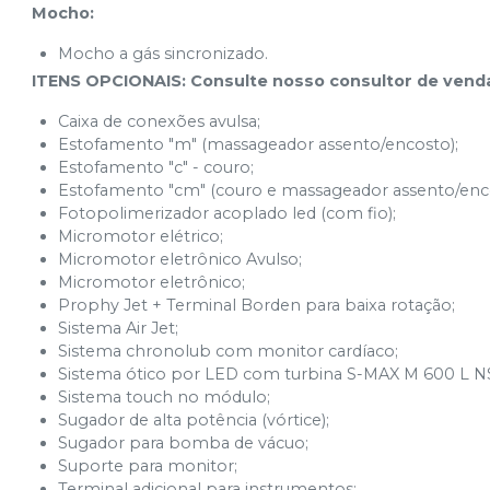
Mocho:
Mocho a gás sincronizado.
ITENS OPCIONAIS: Consulte nosso consultor de ven
Caixa de conexões avulsa;
Estofamento "m" (massageador assento/encosto);
Estofamento "c" - couro;
Estofamento "cm" (couro e massageador assento/enco
Fotopolimerizador acoplado led (com fio);
Micromotor elétrico;
Micromotor eletrônico Avulso;
Micromotor eletrônico;
Prophy Jet + Terminal Borden para baixa rotação;
Sistema Air Jet;
Sistema chronolub com monitor cardíaco;
Sistema ótico por LED com turbina S-MAX M 600 L 
Sistema touch no módulo;
Sugador de alta potência (vórtice);
Sugador para bomba de vácuo;
Suporte para monitor;
Terminal adicional para instrumentos;