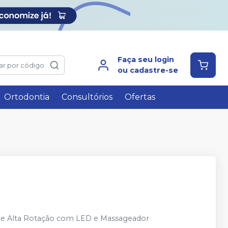
Faça seu login
ar por código
ou cadastre-se
Ortodontia
Consultórios
Ofertas
de Alta Rotação com LED e Massageador