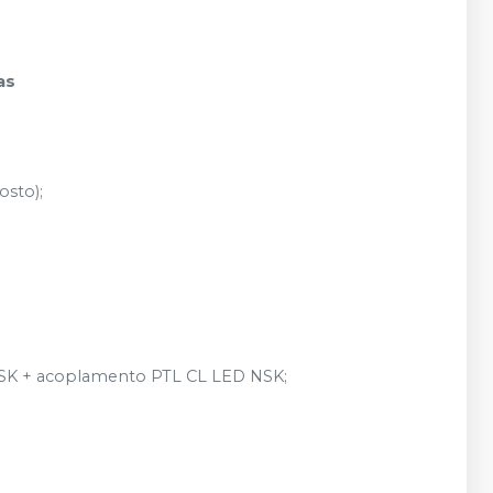
das
sto);
NSK + acoplamento PTL CL LED NSK;