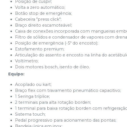
Posição de cuspir;
Volta a zero automático;
Botão stop de emergência;
Cabeceira "press click";
Braço direito escamoteável;
Caixa de conexões incorporada com mangueiras embu
Filtro de sólidos e condensador de vapores com dre
Posição de emergência (-5º do encosto);
Estofamento premium;
Articulação do assento e encosto na linha do acetábul
Voltímetro;
Dois motores bosch, isento de óleo.
Equipo:
Acoplado ou kart;
Braço flex com travamento pneumático capacitivo;
1 Seringa tríplice;
2 terminais para alta rotação borden;
1 terminal para baixa rotação borden com refrigeração
Sistema touch;
Pedal progressivo para acionamento das pontas;
Bandeja única em inox;