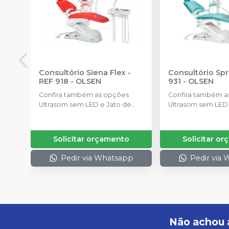
Consultório Siena Flex -
Consultório Spr
REF 918
-
OLSEN
931
-
OLSEN
Confira também as opções
Confira também a
Ultrasom sem LED e Jato de
Ultrasom sem LED 
Bicarbonato, Estofamento em
Bicarbonato, Est
Couro Legítimo, Turbina de Alta
Couro Legítimo, Tu
Rotação com LED, Módulo
Rotação com LED
Solicitar orçamento
Solicitar o
Auxiliar e Touch
Auxiliar.
Pedir via Whatsapp
Pedir via
Não achou 