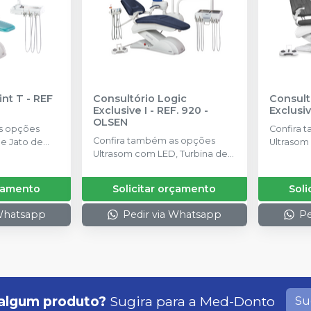
int T - REF
Consultório Logic
Consult
Exclusive I - REF. 920
-
Exclusiv
OLSEN
s opções
Confira 
Confira também as opções
e Jato de
Ultrasom
Ultrasom com LED, Turbina de
ofamento em
Alta Rot
Alta Rotação com LED e
rbina de Alta
Massage
Massageador
, Módulo
rçamento
Solicitar orçamento
Soli
 Whatsapp
Pedir via Whatsapp
Pe
algum produto?
Sugira para a
Med-Donto
Su