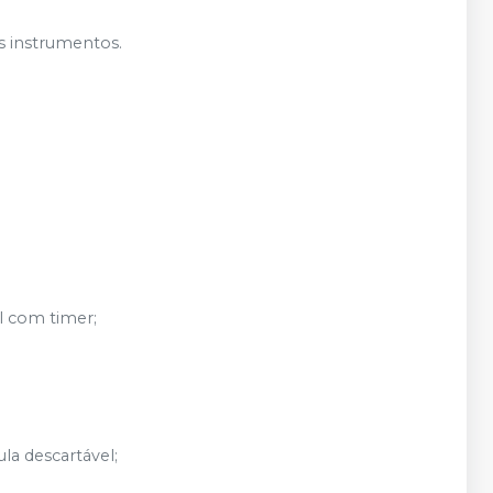
os instrumentos.
l com timer;
a descartável;