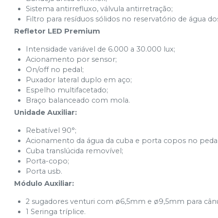
Sistema antirrefluxo, válvula antirretração;
Filtro para resíduos sólidos no reservatório de água d
Refletor LED Premium
Intensidade variável de 6.000 a 30.000 lux;
Acionamento por sensor;
On/off no pedal;
Puxador lateral duplo em aço;
Espelho multifacetado;
Braço balanceado com mola.
Unidade Auxiliar:
Rebatível 90°;
Acionamento da água da cuba e porta copos no peda
Cuba translúcida removível;
Porta-copo;
Porta usb.
Módulo Auxiliar:
2 sugadores venturi com ø6,5mm e ø9,5mm para cânul
1 Seringa tríplice.