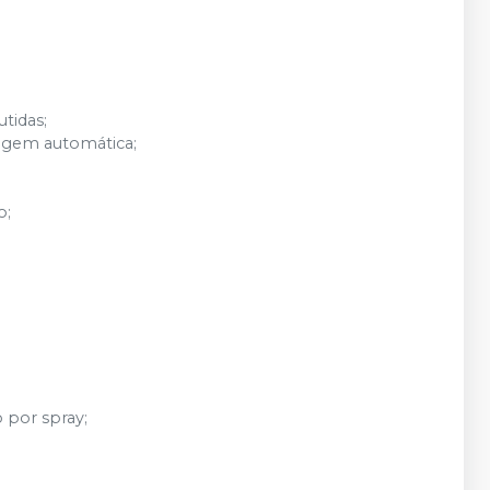
tidas;
nagem automática;
o;
 por spray;