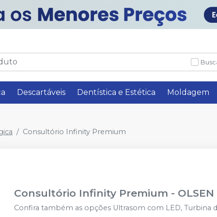
Busc
ça
Descartáveis
Dentística e Estética
Moldagem
gica
Consultório Infinity Premium
Consultório Infinity Premium
-
OLSEN
Confira também as opções Ultrasom com LED, Turbina 