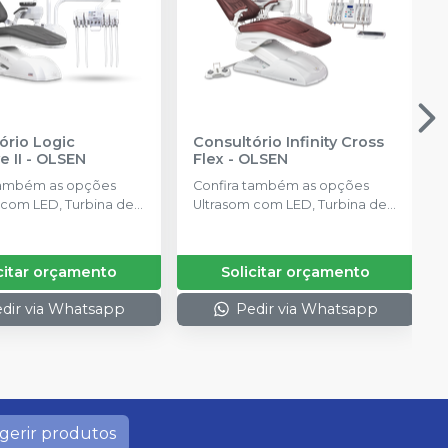
ório Logic
Consultório Infinity Cross
e II
-
OLSEN
Flex
-
OLSEN
também as opções
Confira também as opções
 com LED, Turbina de
Ultrasom com LED, Turbina de
ação com LED e
Alta Rotação com LED e
ador
Massageador
citar orçamento
Solicitar orçamento
dir via Whatsapp
Pedir via Whatsapp
gerir produtos