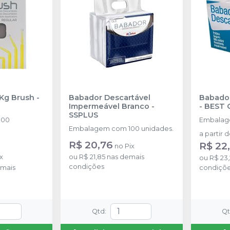
 Kg Brush
-
Babador Descartável
Babador
Impermeável Branco
-
-
BEST 
SSPLUS
100
Embalag
Embalagem com 100 unidades.
a partir 
R$ 20,76
R$ 22
no
Pix
x
ou
R$ 21,85
nas demais
ou
R$ 23,
condições
mais
condiçõ
Qtd
:
Q