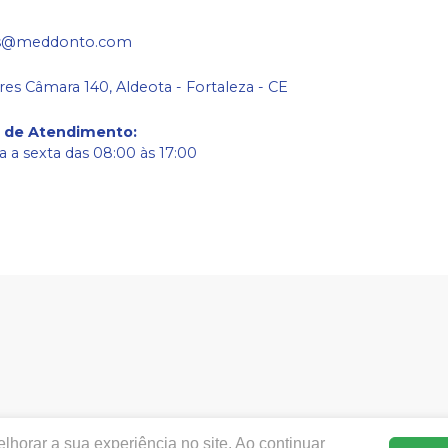
s@meddonto.com
res Câmara 140, Aldeota - Fortaleza - CE
o de Atendimento
:
 a sexta das 08:00 às 17:00
w.meddonto.com.br.com.br |
Med-donto Comércio de produto
horar a sua experiência no site. Ao continuar