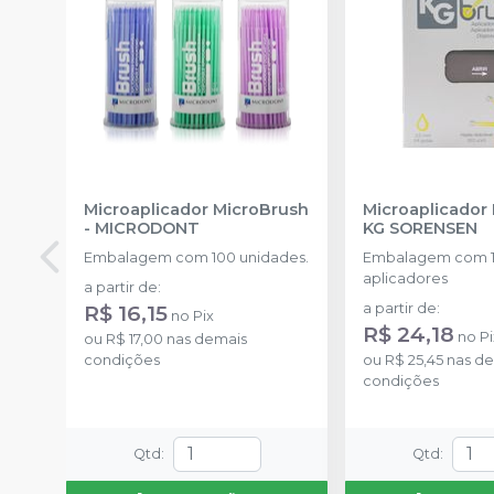
Microaplicador MicroBrush
Microaplicador
-
MICRODONT
KG SORENSEN
Embalagem com 100 unidades.
Embalagem com 
aplicadores
a partir de
:
R$ 16,15
a partir de
:
no
Pix
R$ 24,18
no
Pi
ou
R$ 17,00
nas demais
condições
ou
R$ 25,45
nas de
condições
Qtd
:
Qtd
: