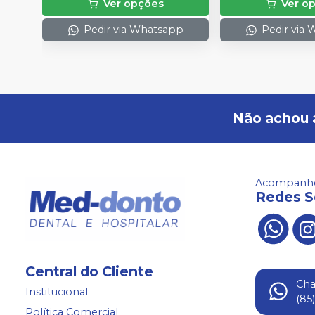
Ver opções
Ver o
Pedir via Whatsapp
Pedir via
Não achou 
Acompanhe
Redes S
Central do Cliente
Ch
Institucional
(85
Política Comercial