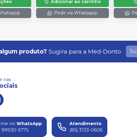
pções
Adicionar ao carrinho
 Whatsapp
Pedir via Whatsapp
Pe
algum produto?
Sugira para a
Med-Donto
Su
 nas
ociais
ame no
WhatsApp
Atendimento
) 99930-5775
(85) 3133-0606