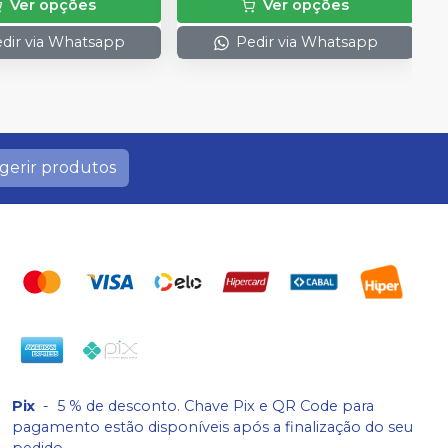
Ver opções
Ver opções
dir via Whatsapp
Pedir via Whatsapp
gerir produtos
Pix
-
5 % de desconto. Chave Pix e QR Code para
pagamento estão disponíveis após a finalização do seu
pedido.