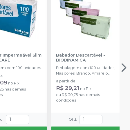
 Impermeável Slim
Babador Descartável
-
CARE
BIODINÂMICA
em com 100 unidades.
Embalagem com 100 unidades;
Nas cores: Branco, Amarelo,
de
:
Azul, Rosa, Verde e Misto.
,09
a partir de
:
no
Pix
R$ 29,21
no
Pix
25
nas demais
es
ou
R$ 30,75
nas demais
condições
td
:
Qtd
: