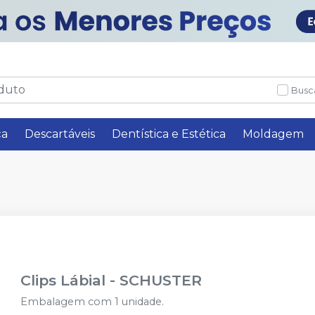
Busc
ça
Descartáveis
Dentística e Estética
Moldagem
Clips Lábial
-
SCHUSTER
Embalagem com 1 unidade.