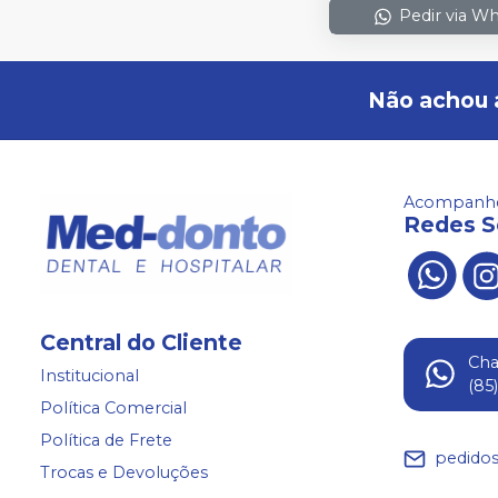
Pedir via W
Não achou 
Acompanhe
Redes S
Central do Cliente
Ch
Institucional
(85
Política Comercial
Política de Frete
pedido
Trocas e Devoluções