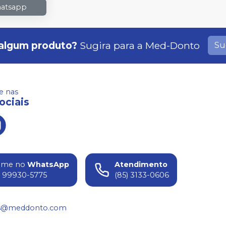
hatsapp
algum produto?
Sugira para a
Med-Donto
Su
 nas
ociais
ame no
WhatsApp
Atendimento
) 99930-5775
(85) 3133-0606
s@meddonto.com