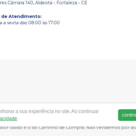
res Câmara 140, Aldeota - Fortaleza - CE
o de Atendimento
:
 a sexta das 08:00 às 17:00
w.meddonto.com.br.com.br |
Med-donto Comércio de produto
horar a sua experiência no site. Ao continuar
50-060 | Autorizações de Funcionamento ANVISA - Medicament
contin
vacidade
.
ca de Privacidade e Segurança - Fotos meramente ilustrativas - 
 valor válido é o do Carrinho de Compra. Não vendemos por at