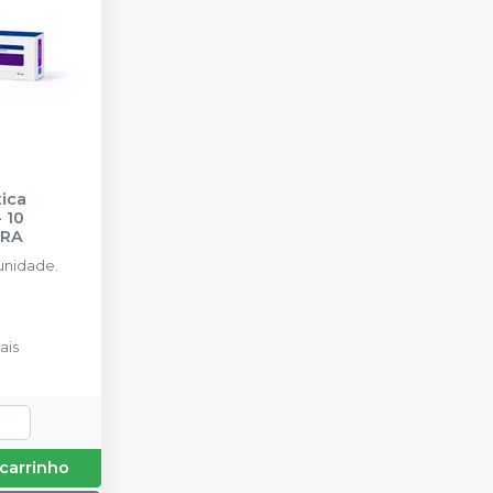
ica
 10
IRA
unidade.
ais
 carrinho