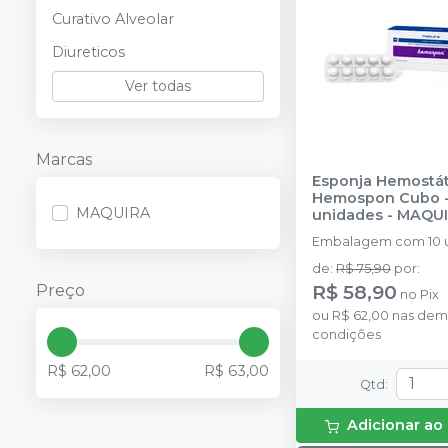
Curativo Alveolar
Diureticos
Ver todas
Marcas
Esponja Hemostát
Hemospon Cubo -
MAQUIRA
unidades
-
MAQU
Embalagem com 10 
de
:
R$ 75,90
por
:
R$ 58,90
Preço
no
Pix
ou
R$ 62,00
nas dem
condições
R$ 62,00
R$ 63,00
Qtd
:
Adicionar ao