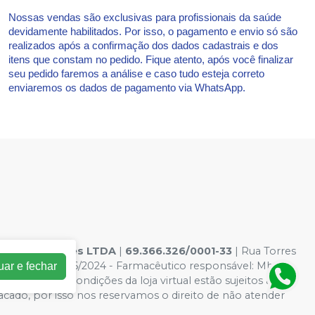
Nossas vendas são exclusivas para profissionais da saúde
devidamente habilitados. Por isso, o pagamento e envio só são
realizados após a confirmação dos dados cadastrais e dos
itens que constam no pedido. Fique atento, após você finalizar
seu pedido faremos a análise e caso tudo esteja correto
enviaremos os dados de pagamento via WhatsApp.
s hospitalares LTDA
|
69.366.326/0001-33
| Rua Torres
os: AF00132046/2024 - Farmacêutico responsável: Mhara
uar e fechar
Os preços e condições da loja virtual estão sujeitos a
acado, por isso nos reservamos o direito de não atender