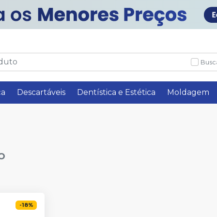
Busc
ça
Descartáveis
Dentística e Estética
Moldagem
o
-
18
%