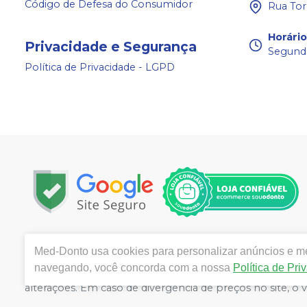
Código de Defesa do Consumidor
Rua Tor
Horári
Privacidade e Segurança
Segunda
Política de Privacidade - LGPD
Copyright © 2024 | Todos os direitos reservados | ww
Med-Donto
usa cookies para personalizar anúncios e mel
Câmara 140, Bairro: Aldeota- Fortaleza / CE - CEP 601
navegando, você concorda com a nossa
Política de Pri
Ticianne Ribeiro de Almeida Queiros CRF/CE: 9118 | Políti
alterações. Em caso de divergência de preços no site, o
compras de grandes volumes pelo site.