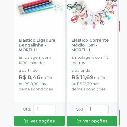
Elástico Ligadura
Elástico Corrente
A
Bengalinha
-
Médio 1,5m
-
O
MORELLI
MORELLI
T
-
Embalagem com
Embalagem com 1,5
E
1000 unidades
metros
S
a partir de
:
a partir de
:
R
R$ 8,46
R$ 11,69
no
Pix
no
Pix
o
ou
R$ 8,90
nas
ou
R$ 12,30
nas
d
demais condições
demais condições
Qtd
:
Qtd
:
Ver opções
Ver opções