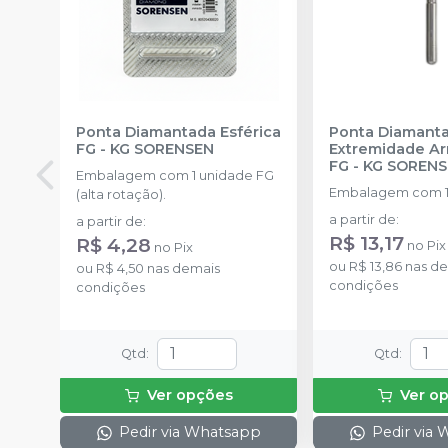
Ponta Diamantada Esférica
Ponta Diamant
FG
-
KG SORENSEN
Extremidade A
FG
-
KG SOREN
Embalagem com 1 unidade FG
Embalagem com 1
(alta rotação).
a partir de
:
a partir de
:
R$ 13,17
R$ 4,28
no
Pix
no
Pix
ou
R$ 13,86
nas de
ou
R$ 4,50
nas demais
condições
condições
Qtd
:
Qtd
:
Ver opções
Ver o
Pedir via Whatsapp
Pedir via