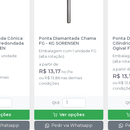
ada Cônica
Ponta Diamantada Chama
Ponta 
rredondada
FG
-
KG SORENSEN
Cilíndr
SEN
Ogival 
Embalagem com 1 unidade FG
 unidade.
Embalag
(alta rotação).
(alta rota
a partir de
:
a partir 
R$ 13,17
no
Pix
R$ 13,
mais
ou
R$ 13,86
nas demais
ou
R$ 13,
condições
condiçõ
Qtd
:
Q
pções
Ver opções
 Whatsapp
Pedir via Whatsapp
Pe