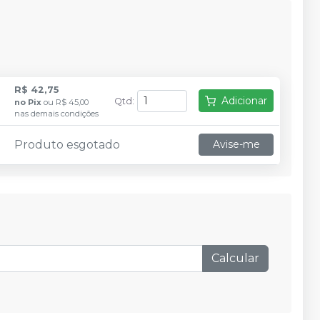
R$ 42,75
Adicionar
Qtd
:
no
Pix
ou
R$ 45,00
nas demais condições
Produto esgotado
Avise-me
Calcular