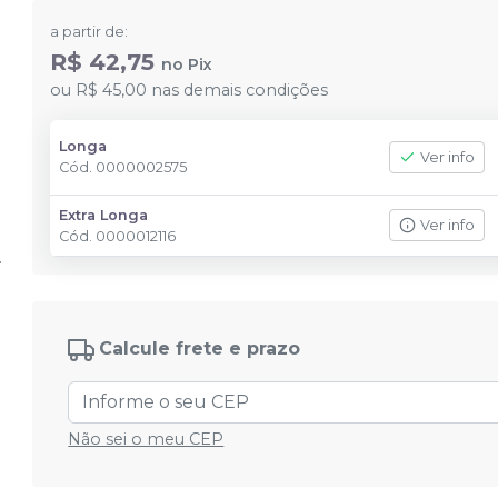
a partir de:
R$ 42,75
no
Pix
ou
R$ 45,00
nas demais condições
Longa
Ver info
Cód.
0000002575
Extra Longa
Ver info
Cód.
0000012116
Calcule frete e prazo
Não sei o meu CEP