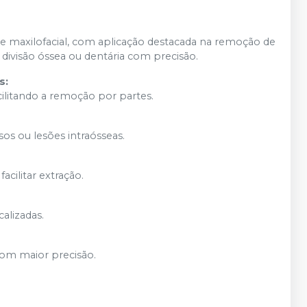
l e maxilofacial, com aplicação destacada na remoção de
divisão óssea ou dentária com precisão.
s:
cilitando a remoção por partes.
os ou lesões intraósseas.
acilitar extração.
alizadas.
com maior precisão.