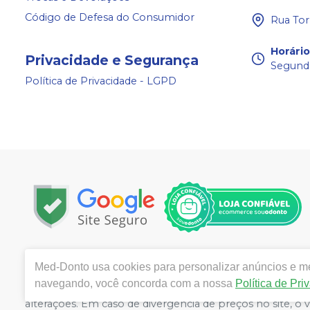
Código de Defesa do Consumidor
Rua Tor
Horári
Privacidade e Segurança
Segunda
Política de Privacidade - LGPD
Copyright © 2024 | Todos os direitos reservados | ww
Med-Donto
usa cookies para personalizar anúncios e mel
Câmara 140, Bairro: Aldeota- Fortaleza / CE - CEP 601
navegando, você concorda com a nossa
Política de Pri
Ticianne Ribeiro de Almeida Queiros CRF/CE: 9118 | Políti
alterações. Em caso de divergência de preços no site, o