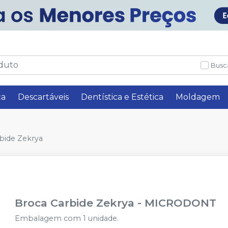
Busc
ça
Descartáveis
Dentística e Estética
Moldagem
bide Zekrya
Broca Carbide Zekrya
-
MICRODONT
Embalagem com 1 unidade.