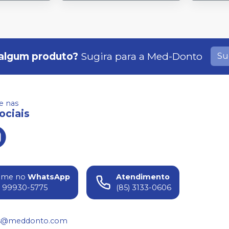
algum produto?
Sugira para a
Med-Donto
Su
 nas
ociais
ame no
WhatsApp
Atendimento
) 99930-5775
(85) 3133-0606
s@meddonto.com