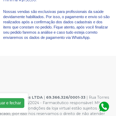
Nossas vendas são exclusivas para profissionais da saúde
devidamente habilitados. Por isso, o pagamento e envio só são
realizados após a confirmação dos dados cadastrais e dos
itens que constam no pedido. Fique atento, após você finalizar
seu pedido faremos a análise e caso tudo esteja correto
enviaremos os dados de pagamento via WhatsApp.
s hospitalares LTDA
|
69.366.326/0001-33
| Rua Torres
os: AF00132046/2024 - Farmacêutico responsável: Mhara
uar e fechar
Os preços e condições da loja virtual estão sujeitos a
acado, por isso nos reservamos o direito de não atender