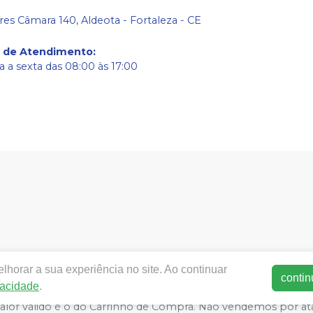
res Câmara 140, Aldeota - Fortaleza - CE
o de Atendimento
:
 a sexta das 08:00 às 17:00
w.meddonto.com.br.com.br |
Med-donto Comércio de produto
horar a sua experiência no site. Ao continuar
50-060 | Autorizações de Funcionamento ANVISA - Medicament
contin
vacidade
.
ca de Privacidade e Segurança - Fotos meramente ilustrativas - 
 valor válido é o do Carrinho de Compra. Não vendemos por at