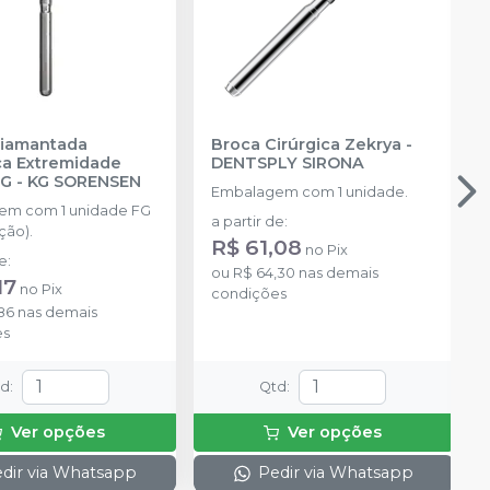
Diamantada
Broca Cirúrgica Zekrya
-
ica Extremidade
DENTSPLY SIRONA
FG
-
KG SORENSEN
Embalagem com 1 unidade.
em com 1 unidade FG
a partir de
:
ção).
R$ 61,08
no
Pix
de
:
ou
R$ 64,30
nas demais
17
no
Pix
condições
86
nas demais
es
td
:
Qtd
:
Ver opções
Ver opções
dir via Whatsapp
Pedir via Whatsapp