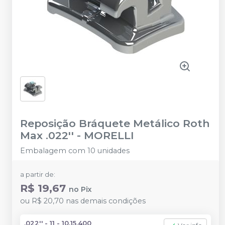
Reposição Bráquete Metálico Roth
Max .022''
-
MORELLI
Embalagem com 10 unidades
a partir de:
R$ 19,67
no
Pix
ou
R$ 20,70
nas demais condições
.022'' - 11 - 10.15.400