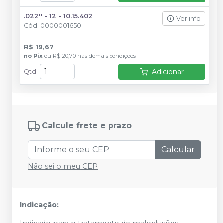
.022'' - 12 - 10.15.402
Ver info
Cód.
0000001650
R$ 19,67
no
Pix
ou
R$ 20,70
nas demais condições
Adicionar
Qtd
:
Calcule frete e prazo
Calcular
Não sei o meu CEP
Indicação: