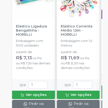
Elástico Ligadura
Elástico Corrente
A
Bengalinha
-
Médio 1,5m
-
O
MORELLI
MORELLI
T
-
Embalagem com
Embalagem com 1,5
E
1000 unidades
metros
S
a partir de
:
a partir de
:
R
R$ 7,13
R$ 11,69
no
Pix
no
Pix
o
ou
R$ 7,50
nas demais
ou
R$ 12,30
nas
d
condições
demais condições
Qtd
:
Qtd
:
Ver opções
Ver opções
Pedir via
Pedir via