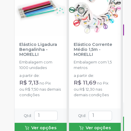
Elástico Ligadura
Elástico Corrente
A
Bengalinha
-
Médio 1,5m
-
O
MORELLI
MORELLI
T
-
Embalagem com
Embalagem com 1,5
E
1000 unidades
metros
S
a partir de
:
a partir de
:
R
R$ 7,13
R$ 11,69
no
Pix
no
Pix
o
ou
R$ 7,50
nas demais
ou
R$ 12,30
nas
d
condições
demais condições
Qtd
:
Qtd
:
Ver opções
Ver opções