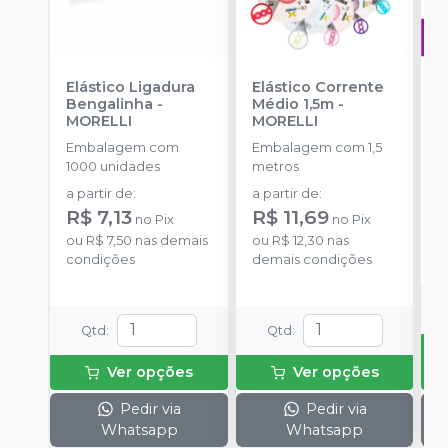
Elástico Ligadura
Elástico Corrente
A
Bengalinha
-
Médio 1,5m
-
O
MORELLI
MORELLI
T
-
Embalagem com
Embalagem com 1,5
E
1000 unidades
metros
S
a partir de
:
a partir de
:
R
R$ 7,13
R$ 11,69
no
Pix
no
Pix
o
ou
R$ 7,50
nas demais
ou
R$ 12,30
nas
d
condições
demais condições
Qtd
:
Qtd
:
Ver opções
Ver opções
Pedir via
Pedir via
Whatsapp
Whatsapp