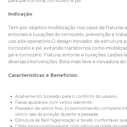
para panturrilha, tornozelo e pé.
Indicação
:
Tem por objetivo imobilização nos casos de fraturas
entorses e luxações do tornozelo, prevenção e trat
uso pós-operatório.O design inovador da estrutura 
tornozelo e pé, evitando transtornos como imobiliza
pé e tornozelo. Fratura, entorse e luxações. Lesões 
diversas intervenções. Bota mais leve e inovadora d
Características e Benefícios:
Acabamento boleado para o conforto do usuário.
Faixas ajustáveis com velcro aderente.
Passador de velcro fixo, proporcionando completa im
velcro saia da posição durante a passada.
Estrutura de fácil higienização e tecido confortável lavá
Calha monocomponente com estrutura rígida inovad