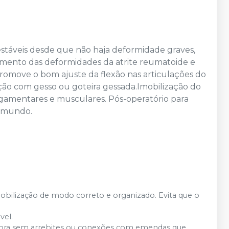
 estáveis desde que não haja deformidade graves,
amento das deformidades da atrite reumatoide e
promove o bom ajuste da flexão nas articulações do
ção com gesso ou goteira gessada.Imobilização do
ligamentares e musculares. Pós-operatório para
o mundo.
obilização de modo correto e organizado. Evita que o
vel.
ora sem arrebites ou conexões com emendas que