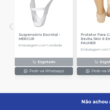
Suspensório Escrotal
-
Protetor Para C
MERCUR
Revita Skin 6 E
PAUHER
Embalagem com 1 unidade
Embalagem com 1
Esgotado
Esgo
Pedir via Whatsapp
Pedir via
Não achou 