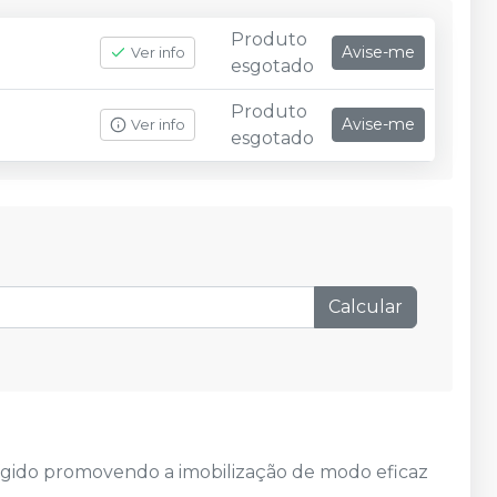
Produto
Avise-me
Ver info
esgotado
Produto
Avise-me
Ver info
esgotado
Calcular
gido promovendo a imobilização de modo eficaz