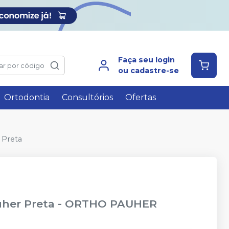
Faça seu login
ar por código
ou cadastre-se
Ortodontia
Consultórios
Ofertas
 Preta
uher Preta
-
ORTHO PAUHER