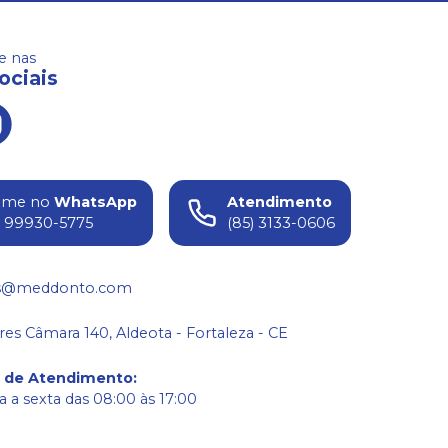
 nas
ociais
ame no
WhatsApp
Atendimento
) 99930-5775
(85) 3133-0606
s@meddonto.com
res Câmara 140, Aldeota - Fortaleza - CE
o de Atendimento
:
 a sexta das 08:00 às 17:00