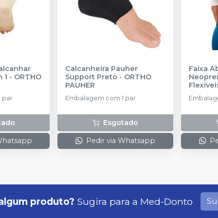
alcanhar
Calcanheira Pauher
Faixa A
m 1
-
ORTHO
Support Preto
-
ORTHO
Neopre
PAUHER
Flexivei
MERCU
 par
Embalagem com 1 par
Embalag
tado
Esgotado
 Whatsapp
Pedir via Whatsapp
Pe
algum produto?
Sugira para a
Med-Donto
Su