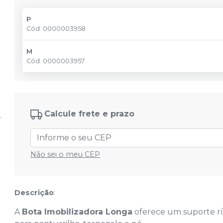
P
Cód.
0000003958
M
Cód.
0000003957
Calcule frete e prazo
Não sei o meu CEP
Descrição
:
A
Bota Imobilizadora Longa
oferece um suporte rí