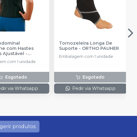
bdominal
Tornozeleira Longa De
ne com Hastes
Suporte
-
ORTHO PAUHER
s Ajustável
-
Embalagem com 1 unidade
R
em com 1 unidade
Esgotado
Esgotado
dir via Whatsapp
Pedir via Whatsapp
gerir produtos