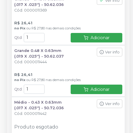
Ver info
(.017 X .025'') - 50.62.036
Cód.
0000011369
R$ 26,41
no
Pix
ou
R$ 27,80
nas demais condições
Adicionar
Qtd
:
Grande 0.48 X 0.63mm
Ver info
(.019 X .025'') - 50.62.037
Cód.
0000011444
R$ 26,41
no
Pix
ou
R$ 27,80
nas demais condições
Adicionar
Qtd
:
Médio - 0.43 X 0.63mm
Ver info
(.017 X .025'') - 50.72.036
Cód.
0000011442
Produto esgotado