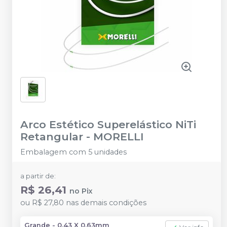
Arco Estético Superelástico NiTi
Retangular
-
MORELLI
Embalagem com 5 unidades
a partir de:
R$ 26,41
no
Pix
ou
R$ 27,80
nas demais condições
Grande - 0.43 X 0.63mm