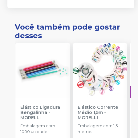
Você também pode gostar
desses
Elástico Ligadura
Elástico Corrente
A
Bengalinha
-
Médio 1,5m
-
O
MORELLI
MORELLI
T
-
Embalagem com
Embalagem com 1,5
E
1000 unidades
metros
S