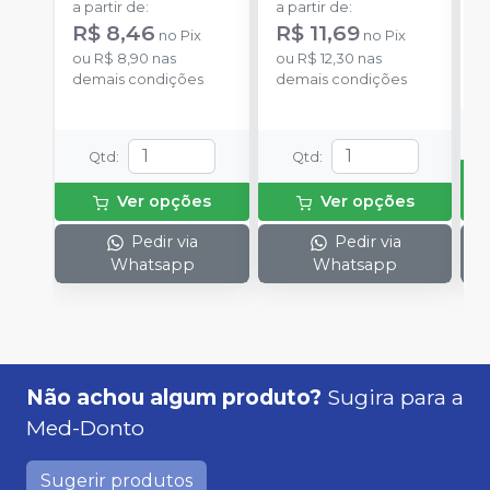
a partir de
:
a partir de
:
R
R$ 8,46
R$ 11,69
no
Pix
no
Pix
o
ou
R$ 8,90
nas
ou
R$ 12,30
nas
d
demais condições
demais condições
Qtd
:
Qtd
:
Ver opções
Ver opções
Pedir via
Pedir via
Whatsapp
Whatsapp
Não achou algum produto?
Sugira para a
Med-Donto
Sugerir produtos