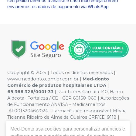
seu pedido faremos a análise e caso tudo esteja correto
enviaremos os dados de pagamento via WhatsApp.
Copyright © 2024 | Todos os direitos reservados |
www.meddonto.com.br.com.br |
Med-donto
Comércio de produtos hospitalares LTDA
|
69.366.326/0001-33
| Rua Torres Câmara 140, Bairro:
Aldeota- Fortaleza / CE - CEP 60150-060 | Autorizações
de Funcionamento ANVISA - Medicamentos:
AF00132046/2024 - Farmacêutico responsável: Mhara
Ticianne Ribeiro de Almeida Queiros CRF/CE: 9118 |
Política de Privacidade e Segurança - Fotos meramente
Med-Donto
usa cookies para personalizar anúncios e
ilustrativas - Os preços e condições da loja virtual estão