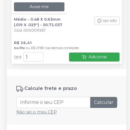
Avise-me
Médio - 0.48 X 0.63mm
Ver info
(.019 X .025'') - 50.72.037
Cód.
0000011367
R$ 26,41
no
Pix
ou
R$ 27,80
nas demais condições
Adicionar
Qtd
:
Calcule frete e prazo
Calcular
Não sei o meu CEP