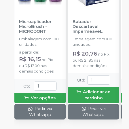
Microaplicador
Babador
B
MicroBrush
-
Descartável
I
MICRODONT
Impermeável
B
Branco
-
SSPLUS
Embalagem com 100
Embalagem com 100
E
unidades.
unidades.
u
a partir de
:
R$ 20,76
a
no
Pix
R$ 16,15
no
Pix
ou
R$ 21,85
nas
ou
R$ 17,00
nas
demais condições
o
demais condições
d
Qtd
:
Qtd
:
Adicionar ao
Ver opções
carrinho
Pedir via
Pedir via
Whatsapp
Whatsapp