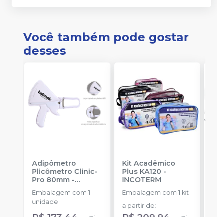
Você também pode gostar
desses
Adipômetro
Kit Acadêmico
K
Plicômetro Clinic-
Plus KA120
-
P
Pro 80mm
-
INCOTERM
E
BALMAK
P
Embalagem com 1
Embalagem com 1 kit
E
unidade
a partir de
:
a