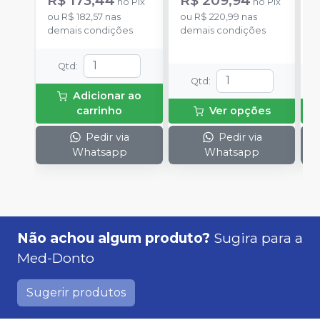
R$ 173,44
R$ 209,94
R
no
Pix
no
Pix
ou
R$ 182,57
nas
ou
R$ 220,99
nas
o
demais condições
demais condições
d
Qtd
:
Qtd
:
Adicionar ao
carrinho
Ver opções
Pedir via
Pedir via
Whatsapp
Whatsapp
Não achou algum produto?
Sugira para a
Med-Donto
Sugerir produtos