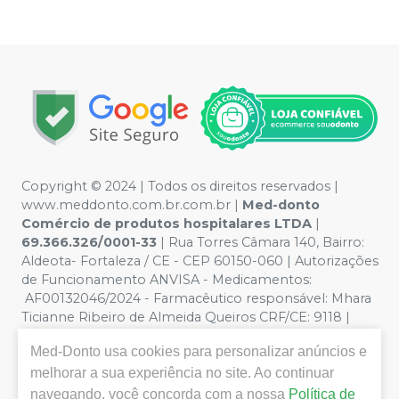
Copyright © 2024 | Todos os direitos reservados |
www.meddonto.com.br.com.br |
Med-donto
Comércio de produtos hospitalares LTDA
|
69.366.326/0001-33
| Rua Torres Câmara 140, Bairro:
Aldeota- Fortaleza / CE - CEP 60150-060 | Autorizações
de Funcionamento ANVISA - Medicamentos:
AF00132046/2024 - Farmacêutico responsável: Mhara
Ticianne Ribeiro de Almeida Queiros CRF/CE: 9118 |
Política de Privacidade e Segurança - Fotos meramente
Med-Donto
usa cookies para personalizar anúncios e
ilustrativas - Os preços e condições da loja virtual estão
melhorar a sua experiência no site. Ao continuar
sujeitos a alterações. Em caso de divergência de preços
no site, o valor válido é o do Carrinho de Compra. Não
navegando, você concorda com a nossa
Política de