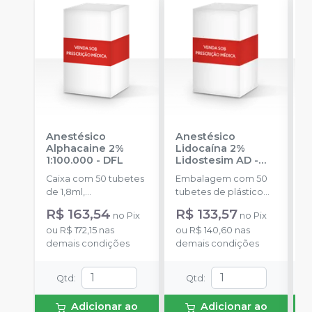
Anestésico
Anestésico
A
Alphacaine 2%
Lidocaína 2%
M
1:100.000
-
DFL
Lidostesim AD
-
M
DLA
Caixa com 50 tubetes
Embalagem com 50
E
de 1,8ml,
tubetes de plástico
t
acondicionados em
com 1,8ml cada.
1
R$ 163,54
R$ 133,57
R
no
Pix
no
Pix
blisters lacrados com
Cloridrato de
d
ou
R$ 172,15
nas
ou
R$ 140,60
nas
o
10 tubetes cada.
Lidocaína com
v
demais condições
demais condições
d
Hemitartarato de
*
epinefrina.
a
a
Qtd
:
Qtd
:
Adicionar ao
Adicionar ao