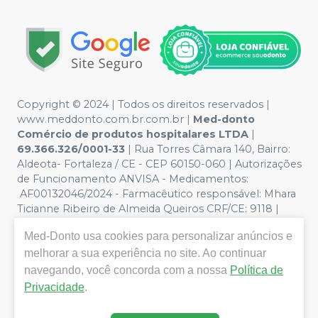
Copyright © 2024 | Todos os direitos reservados |
www.meddonto.com.br.com.br |
Med-donto
Comércio de produtos hospitalares LTDA
|
69.366.326/0001-33
| Rua Torres Câmara 140, Bairro:
Aldeota- Fortaleza / CE - CEP 60150-060 | Autorizações
de Funcionamento ANVISA - Medicamentos:
AF00132046/2024 - Farmacêutico responsável: Mhara
Ticianne Ribeiro de Almeida Queiros CRF/CE: 9118 |
Política de Privacidade e Segurança - Fotos meramente
Med-Donto
usa cookies para personalizar anúncios e
ilustrativas - Os preços e condições da loja virtual estão
sujeitos a alterações. Em caso de divergência de preços
melhorar a sua experiência no site. Ao continuar
no site, o valor válido é o do Carrinho de Compra. Não
navegando, você concorda com a nossa
Política de
vendemos por atacado, por isso nos reservamos o
Privacidade
.
direito de não atender compras de grandes volumes
pelo site.