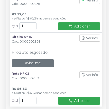
Ver info
Cód.
0000002955
R$ 57,05
no
Pix
ou
R$ 60,05
nas demais condições
Adicionar
Qtd
:
Direita N° 1R
Ver info
Cód.
0000002963
Produto esgotado
Avise-me
Reta N° 02
Ver info
Cód.
0000002969
R$ 58,33
no
Pix
ou
R$ 61,40
nas demais condições
Adicionar
Qtd
: