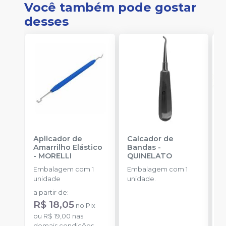
Você também pode gostar
desses
Aplicador de
Calcador de
E
Amarrilho Elástico
Bandas
-
P
-
MORELLI
QUINELATO
E
Embalagem com 1
Embalagem com 1
u
unidade
unidade.
a
a partir de
:
R
R$ 18,05
no
Pix
o
ou
R$ 19,00
nas
c
demais condições