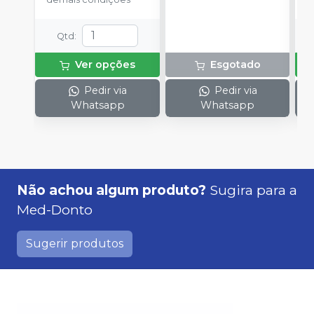
Qtd
:
Ver opções
Esgotado
Pedir via
Pedir via
Whatsapp
Whatsapp
Não achou algum produto?
Sugira para a
Med-Donto
Sugerir produtos