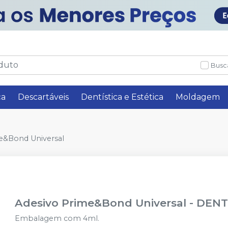
Busc
ça
Descartáveis
Dentística e Estética
Moldagem
e&Bond Universal
Adesivo Prime&Bond Universal
-
DENT
Embalagem com 4ml.