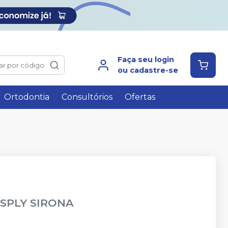
Faça seu login
ar por código
ou cadastre-se
Ortodontia
Consultórios
Ofertas
SPLY SIRONA