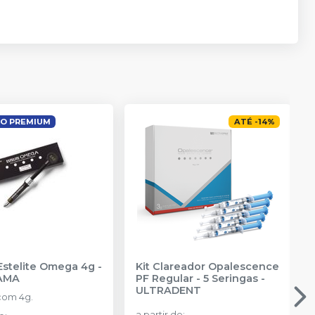
O PREMIUM
ATÉ
-
14
%
Estelite Omega 4g
-
Kit Clareador Opalescence
AMA
PF Regular - 5 Seringas
-
ULTRADENT
com 4g.
a partir de
: