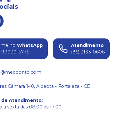
 nas
ociais
ame no
WhatsApp
Atendimento
) 99930-5775
(85) 3133-0606
s@meddonto.com
res Câmara 140, Aldeota - Fortaleza - CE
o de Atendimento
:
 a sexta das 08:00 às 17:00