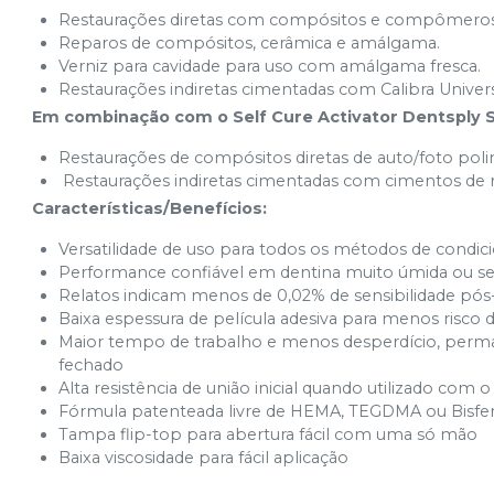
Restaurações diretas com compósitos e compômeros
Reparos de compósitos, cerâmica e amálgama.
Verniz para cavidade para uso com amálgama fresca.
Restaurações indiretas cimentadas com Calibra Univers
Em combinação com o Self Cure Activator Dentsply S
Restaurações de compósitos diretas de auto/foto pol
Restaurações indiretas cimentadas com cimentos de r
Características/Benefícios:
Versatilidade de uso para todos os métodos de condic
Performance confiável em dentina muito úmida ou s
Relatos indicam menos de 0,02% de sensibilidade pós
Baixa espessura de película adesiva para menos risco 
Maior tempo de trabalho e menos desperdício, perma
fechado
Alta resistência de união inicial quando utilizado com
Fórmula patenteada livre de HEMA, TEGDMA ou Bisfe
Tampa flip-top para abertura fácil com uma só mão
Baixa viscosidade para fácil aplicação