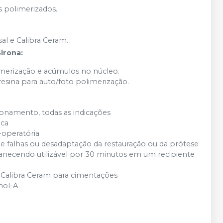
 polimerizados.
al e Calibra Ceram.
irona:
imerização e acúmulos no núcleo.
esina para auto/foto polimerização.
ionamento, todas as indicações
eca
-operatória
de falhas ou desadaptação da restauração ou da prótese
necendo utilizável por 30 minutos em um recipiente
 o Calibra Ceram para cimentações
nol-A