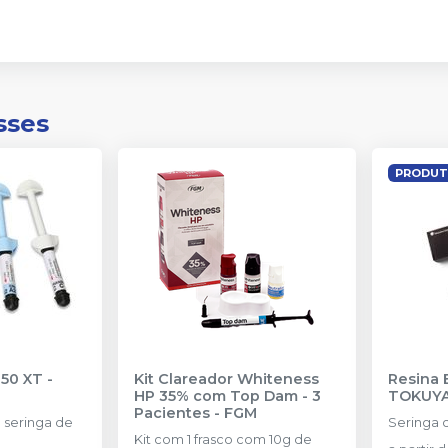
sses
PRODUT
350 XT
-
Kit Clareador Whiteness
Resina 
HP 35% com Top Dam - 3
TOKUY
Pacientes
-
FGM
seringa de
Seringa 
Kit com 1 frasco com 10g de