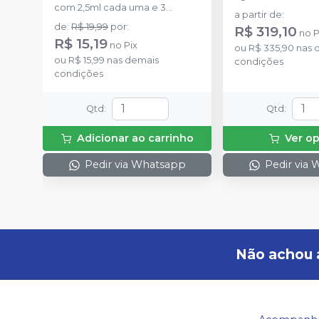
com 2,5ml cada uma e 3
a partir de
:
ponteiras para aplicação.
de
:
R$ 19,99
por
:
R$ 319,10
no
P
R$ 15,19
no
Pix
ou
R$ 335,90
nas 
ou
R$ 15,99
nas demais
condições
condições
Qtd
:
Qtd
:
Adicionar ao carrinho
Ver o
Pedir via Whatsapp
Pedir via
Não achou 