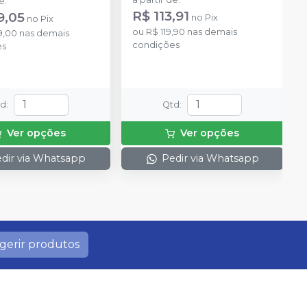
de
:
R$ 113,91
9,05
no
Pix
no
Pix
ou
R$ 119,90
nas demais
9,00
nas demais
condições
es
td
:
Qtd
:
Ver opções
Ver opções
dir via Whatsapp
Pedir via Whatsapp
gerir produtos